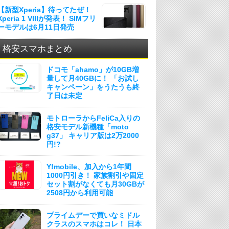
【新型Xperia】待ってたぜ！
Xperia 1 VIIIが発表！ SIMフリ
ーモデルは6月11日発売
格安スマホまとめ
ドコモ「ahamo」が10GB増
量して月40GBに！ 「お試し
キャンペーン」をうたうも終
了日は未定
モトローラからFeliCa入りの
格安モデル新機種「moto
g37」 キャリア版は2万2000
円!?
Y!mobile、加入から1年間
1000円引き！ 家族割引や固定
セット割がなくても月30GBが
2508円から利用可能
プライムデーで買いなミドル
クラスのスマホはコレ！ 日本