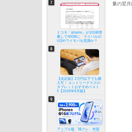
量の翌月
ドコモ「ahamo」が10GB増
量して40GBに ライバルの
UQやワイモバを意識か？
【決定版】2万円以下でも購
入可！ エントリークラスの
タブレットおすすめベスト
5【2026年8月版】
アップル版「残クレ」米国