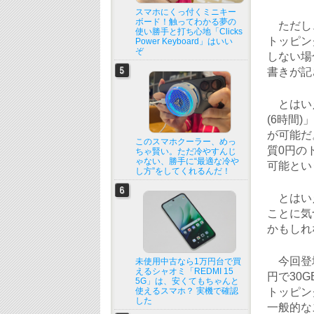
スマホにくっ付くミニキー
ボード！触ってわかる夢の
ただし、
使い勝手と打ち心地「Clicks
トッピン
Power Keyboard」はいい
ぞ
しない場
書きが記
とはいえ
(6時間
が可能だ
このスマホクーラー、めっ
質0円の
ちゃ賢い。ただ冷やすんじ
ゃない、勝手に“最適な冷や
可能とい
し方”をしてくれるんだ！
とはいえ
ことに気
かもしれ
今回登場
未使用中古なら1万円台で買
えるシャオミ「REDMI 15
円で30
5G」は、安くてもちゃんと
使えるスマホ？ 実機で確認
トッピン
した
一般的な