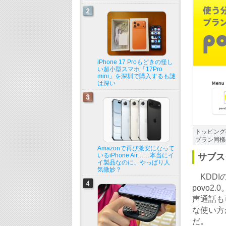
iPhone 17 Proもどきの怪し
い超小型スマホ「17Pro
mini」を深圳で購入するも謎
は深い
トッピング
プラン同様
Amazonで再び激安になって
いるiPhone Air……本当にイ
サブス
イ製品なのに、やっぱり人
気微妙？
KDDI
povo2
声通話も
な使い方
だ。