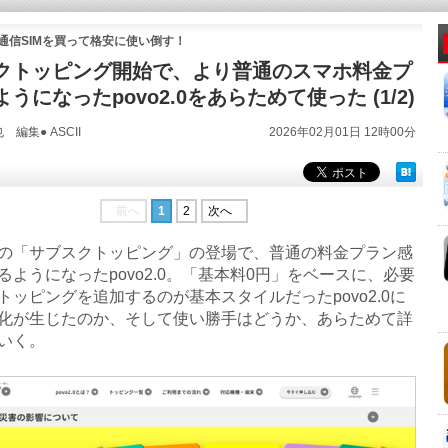
通信SIMを買って格安に使い倒す！
クトッピング開始で、より普通のスマホ料金プ
うになったpovo2.0をあらためて使った (1/2)
編集● ASCII
2026年02月01日 12時00分
前へ
1
2
次へ
「サブスクトッピング」の登場で、普通の料金プラン感
るようになったpovo2.0。「基本料0円」をベースに、必要
トッピングを追加するのが基本スタイルだったpovo2.0に
化が生じたのか、そして使い勝手はどうか、あらためて詳
いく。