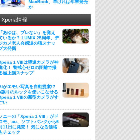
MacBook、早ければ年末発売
か
Xperia情報
「あゆは、ブレない」を覚え
ているか？ LUMIX 25周年、デ
ジカメ老人会感涙の猫スナッ
プ大発掘
Xperia 1 VIIIは望遠カメラが神
進化！ 警戒心ゼロの距離で撮
る極上猫スナップ
AIがエモい写真を自動提案!?
α譲りのルックを使いこなせる
Xperia 1 VIIIの新型カメラがす
ごい
ソニーの「Xperia 1 VIII」がド
コモ、au、ソフトバンクから6
月11日に発売！ 気になる価格
もチェック