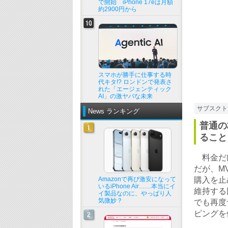
で開始 iPhone 17eは月額
約2900円から
スマホが勝手に仕事する時
代キタ!? ロンドンで発表さ
れた「エージェンティック
AI」の激ヤバな未来
サブスクト
News ランキング
普通の
ること
料金だけ
だが、M
Amazonで再び激安になって
購入を止
いるiPhone Air……本当にイ
維持する
イ製品なのに、やっぱり人
気微妙？
でも再度
ピングを