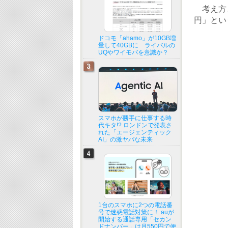
考え方と
円」とい
ドコモ「ahamo」が10GB増
量して40GBに ライバルの
UQやワイモバを意識か？
スマホが勝手に仕事する時
代キタ!? ロンドンで発表さ
れた「エージェンティック
AI」の激ヤバな未来
1台のスマホに2つの電話番
号で迷惑電話対策に！ auが
開始する通話専用「セカン
ドナンバー」は月550円で便