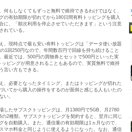
何もしなくてもずっと無料で維持できるわけではなく、
グの有効期限が切れてから180日間有料トッピングを購入
合に、「順次利用を停止させていただきます」という注意
されている。
、現時点で最も安い有料トッピングは「データ使い放題
)」の1回250円なので、年間数百円で回線を持ち続けること
。最近では、500円の買物券とセットで500円といった実
トッピングが用意されることもあるので、実質無料で維持
う言い方もできる。
、必要となったタイミング、またはトッピングが切れた
づいてから購入の操作をするのが面倒と感じる人もいたの
ない。
したサブスクトッピングは、月1380円で5GB、月2780
GBの2種類。サブスクトッピングを契約すると、翌月に同じ
グを自動購入。また、通信量の有効期限は1ヵ月なので、
スマホ料金と同じように使えるようになった。なお、通信