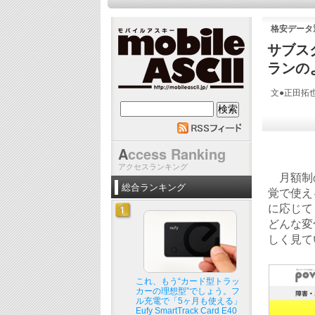
格安データ
サブス
ランのよ
文●正田拓也 
mobile ASCII
A
ccess Ranking
アクセスランキング
月額制の
総合ランキング
覚で使え
に応じて
どんな変
しく見て
これ、もう“カード型トラッ
カーの理想型”でしょう。フ
ル充電で「5ヶ月も使える」
Eufy SmartTrack Card E40