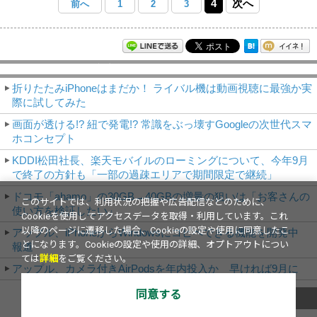
4
次へ
前へ
1
2
3
モバイルアスキー新着記事
折りたたみiPhoneはまだか！ ライバル機は動画視聴に最強か実
際に試してみた
画面が透ける!? 紐で発電!? 常識をぶっ壊すGoogleの次世代スマ
ホコンセプト
KDDI松田社長、楽天モバイルのローミングについて、今年9月
で終了の方針も「一部の過疎エリアで期間限定で継続」
ドコモ「ahamo」の30GB→40GBの増量の狙いは「お客さんの
このサイトでは、利用状況の把握や広告配信などのために、
使い方を検証したい」
Cookieを使用してアクセスデータを取得・利用しています。これ
以降のページに遷移した場合、Cookieの設定や使用に同意したこ
アップル、iPhoneからWindowsにコピペできる機能を開発中
とになります。Cookieの設定や使用の詳細、オプトアウトについ
報道
ては
詳細
をご覧ください。
アップル、カメラ付きAirPodsを年内投入か 早ければ9月に
同意する
これまでのNews