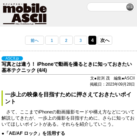
4
次へ
前へ
1
2
3
ASCII.jp
写真とは違う！ iPhoneで動画を撮るときに知っておきたい
基本テクニック (4/4)
文●岩渕 茂 編集●ASCII
掲載日：2023年09月28日
一歩上の映像を目指すために押さえておきたいポイ
ント
さて、ここまでiPhoneの動画撮影モードや構え方などについて
解説してきたが、一歩上の撮影を目指すために、さらに知ってお
いてほしいポイントがある。それらを紹介していこう。
●「AE/AF ロック」を活用する