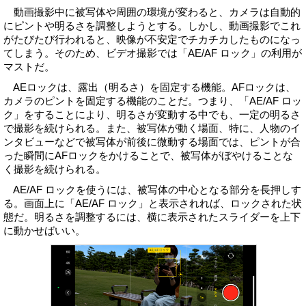
動画撮影中に被写体や周囲の環境が変わると、カメラは自動的
にピントや明るさを調整しようとする。しかし、動画撮影でこれ
がたびたび行われると、映像が不安定でチカチカしたものになっ
てしまう。そのため、ビデオ撮影では「AE/AF ロック」の利用が
マストだ。
AEロックは、露出（明るさ）を固定する機能。AFロックは、
カメラのピントを固定する機能のことだ。つまり、「AE/AF ロッ
ク」をすることにより、明るさが変動する中でも、一定の明るさ
で撮影を続けられる。また、被写体が動く場面、特に、人物のイ
ンタビューなどで被写体が前後に微動する場面では、ピントが合
った瞬間にAFロックをかけることで、被写体がぼやけることな
く撮影を続けられる。
AE/AF ロックを使うには、被写体の中心となる部分を長押しす
る。画面上に「AE/AF ロック」と表示されれば、ロックされた状
態だ。明るさを調整するには、横に表示されたスライダーを上下
に動かせばいい。