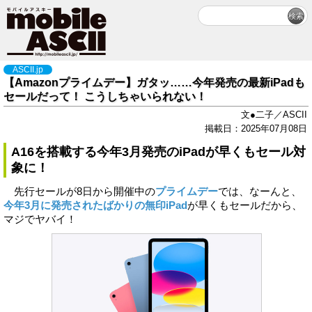
ASCII.jp
【Amazonプライムデー】ガタッ……今年発売の最新iPadも
セールだって！ こうしちゃいられない！
文●二子／ASCII
掲載日：2025年07月08日
A16を搭載する今年3月発売のiPadが早くもセール対
象に！
先行セールが8日から開催中の
プライムデー
では、なーんと、
今年3月に発売されたばかりの無印iPad
が早くもセールだから、
マジでヤバイ！