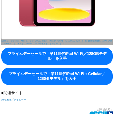
Apple 11 インチ iPad (A16): 11 インチモデル、Liquid Retina ディスプレイ、128GB、Wi-Fi 6 + 5G 携帯電話通信、12MP フロ
ント/12MP バックカメラ、Touch ID、一日中使えるバッテリー - ピンク
プライムデーセールで「第11世代iPad Wi-Fi／128GBモデ
ル」を入手
プライムデーセールで「第11世代iPad Wi-Fi＋Cellular／
128GBモデル」を入手
■関連サイト
Amazonプライムデー
記事提供元：