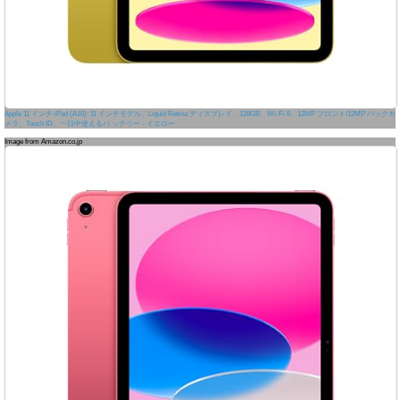
Apple 11 インチ iPad (A16): 11 インチモデル、Liquid Retina ディスプレイ、128GB、Wi-Fi 6、12MP フロント/12MP バックカ
メラ、Touch ID、一日中使えるバ ッテリー - イエロー
Image from Amazon.co.jp