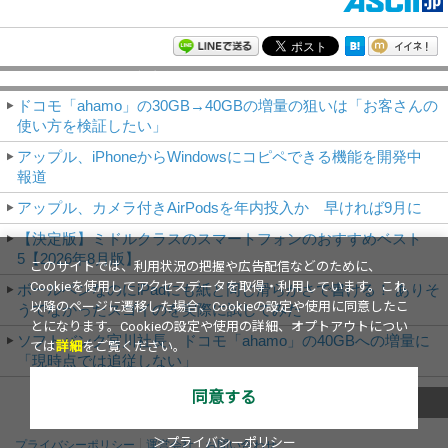
モバイルアスキー新着記事
ドコモ「ahamo」の30GB→40GBの増量の狙いは「お客さんの
使い方を検証したい」
アップル、iPhoneからWindowsにコピペできる機能を開発中
報道
アップル、カメラ付きAirPodsを年内投入か 早ければ9月に
【決定版】ミドルクラスのスマートフォンのおすすめベスト
5【2026年8月版】
このサイトでは、利用状況の把握や広告配信などのために、
Cookieを使用してアクセスデータを取得・利用しています。これ
ボールペンなのにiPadにも紙と同じ滑らかさで書ける！ ありそ
以降のページに遷移した場合、Cookieの設定や使用に同意したこ
うでなかったスゴイのを実際に試してみた
とになります。Cookieの設定や使用の詳細、オプトアウトについ
ソフトバンク宮川社長、ドコモ「ahamo」の40GBへの増量に
ては
詳細
をご覧ください。
「現時点では追従しない」
同意する
これまでのNews
＞プライバシーポリシー
プライバシーポリシー
運営会社
お問い合わせ