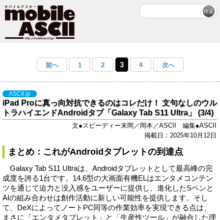
3
前へ
1
2
4
次へ
ASCII.jp
iPad Proに真っ向対抗できるのはコレだけ！ 文句なしのウル
トラハイエンドAndroidタブ「Galaxy Tab S11 Ultra」 (3/4)
文●スピーディー末岡／岡本／ASCII 編集●ASCII
掲載日：2025年10月12日
まとめ：これがAndroidタブレットの到達点
Galaxy Tab S11 Ultraは、Androidタブレットとして最高峰の完
成度を誇る1台です。14.6型の大画面有機ELはエンタメコンテン
ツを通じて迫力と没入感をユーザーに提供し、進化したSペンと
AIの組み合わせは創作活動に新しい可能性を提供します。そし
て、DeXによってノートPC同等の作業効率を実現できる点は、
まさに「エンタメタブレット」と「生産性ツール」が融合した理