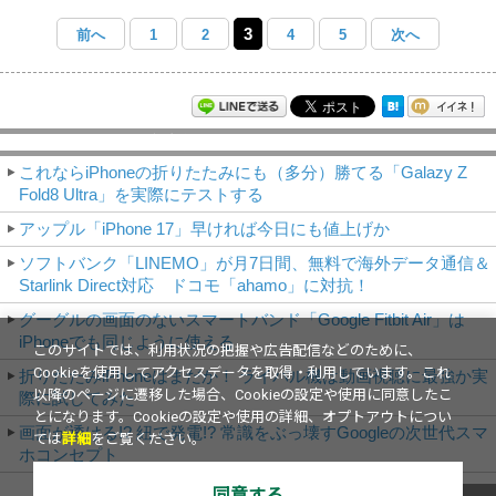
3
前へ
1
2
4
5
次へ
モバイルアスキー新着記事
これならiPhoneの折りたたみにも（多分）勝てる「Galazy Z
Fold8 Ultra」を実際にテストする
アップル「iPhone 17」早ければ今日にも値上げか
ソフトバンク「LINEMO」が月7日間、無料で海外データ通信＆
Starlink Direct対応 ドコモ「ahamo」に対抗！
グーグルの画面のないスマートバンド「Google Fitbit Air」は
iPhoneでも同じように使える
このサイトでは、利用状況の把握や広告配信などのために、
Cookieを使用してアクセスデータを取得・利用しています。これ
折りたたみiPhoneはまだか！ ライバル機は動画視聴に最強か実
以降のページに遷移した場合、Cookieの設定や使用に同意したこ
際に試してみた
とになります。Cookieの設定や使用の詳細、オプトアウトについ
画面が透ける!? 紐で発電!? 常識をぶっ壊すGoogleの次世代スマ
ては
詳細
をご覧ください。
ホコンセプト
同意する