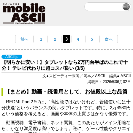
3
前へ
1
2
4
5
次へ
ASCII.jp
【明らかに安い！】タブレットなら2万円台半ばのこれで十
分！ テレビ代わりに超コスパ良い (3/5)
文●スピーディー末岡／岡本／ASCII 編集● ASCII
掲載日：2026年06月02日
【まとめ】動画・読書用として、お値段以上な品質
REDMI Pad 2 9.7は、“高性能ではないけれど、普段使いには十
分快適”というバランスの良いタブレットです。特に、2万4980円
という価格を考えると、画面や本体の上質さはかなり優秀です。
動画視聴、電子書籍、ネット閲覧、このあたりがメイン用途な
ら、かなり満足度は高いでしょう。逆に、ゲーム性能やクリエイ