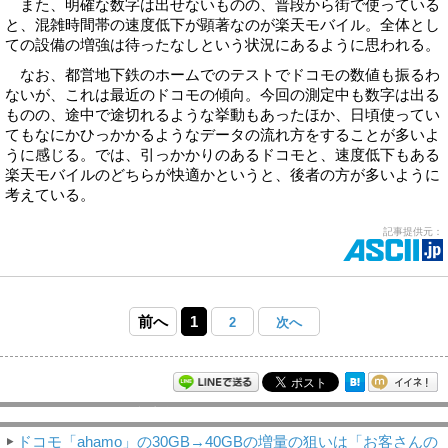
また、明確な数字は出せないものの、普段から街で使っている
と、混雑時間帯の速度低下が顕著なのが楽天モバイル。全体とし
ての設備の増強は待ったなしという状況にあるように思われる。
なお、都営地下鉄のホームでのテストでドコモの数値も振るわ
ないが、これは最近のドコモの傾向。今回の測定中も数字は出る
ものの、途中で途切れるような挙動もあったほか、日頃使ってい
てもなにかひっかかるようなデータの流れ方をすることが多いよ
うに感じる。では、引っかかりのあるドコモと、速度低下もある
楽天モバイルのどちらが快適かというと、後者の方が多いように
考えている。
記事提供元：
前へ
1
2
次へ
モバイルアスキー新着記事
ドコモ「ahamo」の30GB→40GBの増量の狙いは「お客さんの