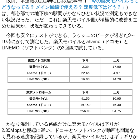
以前、本連載の2024年11月の記事時（
「今の楽天モバイルって
どうなってる？ メイン回線で使える？ 速度低下はどう？」
）
は、都心部での地下鉄の駅間がかなりひどい状況で測定もできな
い状況だった。ただ、これは楽天モバイル側が積極的に改善を進
めた結果か、状況が変わってきている。
今回も安全にテストができる、ラッシュのピークが過ぎた9～
10時にかけて測定した。楽天モバイルとahamo（ドコモ）と
LINEMO（ソフトバンク）の3回線で試している。
東京メトロ駅間
下り
上り
楽天モバイル
2.39
17.00
ahamo（ドコモ)
22.65
4.97
LINEMO（SB）
16.03
14.78
東京メトロホーム
下り
上り
楽天モバイル
41.50
30.95
ahamo（ドコモ)
197.50
15.30
LINEMO（SB）
256.00
34.75
かなり混雑している路線だけに楽天モバイルは下りが
2.39Mbpsと極端に遅い。ドコモとソフトバンクが動画も問題な
く見れる速度を記録しているが、楽天モバイルだけはギリギリか