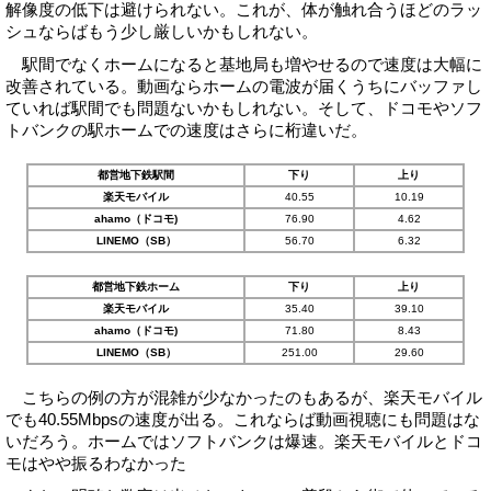
解像度の低下は避けられない。これが、体が触れ合うほどのラッ
シュならばもう少し厳しいかもしれない。
駅間でなくホームになると基地局も増やせるので速度は大幅に
改善されている。動画ならホームの電波が届くうちにバッファし
ていれば駅間でも問題ないかもしれない。そして、ドコモやソフ
トバンクの駅ホームでの速度はさらに桁違いだ。
都営地下鉄駅間
下り
上り
楽天モバイル
40.55
10.19
ahamo（ドコモ)
76.90
4.62
LINEMO（SB）
56.70
6.32
都営地下鉄ホーム
下り
上り
楽天モバイル
35.40
39.10
ahamo（ドコモ)
71.80
8.43
LINEMO（SB）
251.00
29.60
こちらの例の方が混雑が少なかったのもあるが、楽天モバイル
でも40.55Mbpsの速度が出る。これならば動画視聴にも問題はな
いだろう。ホームではソフトバンクは爆速。楽天モバイルとドコ
モはやや振るわなかった