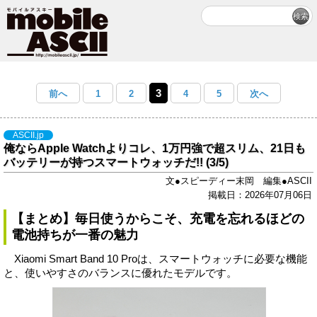
3
前へ
1
2
4
5
次へ
ASCII.jp
俺ならApple Watchよりコレ、1万円強で超スリム、21日も
バッテリーが持つスマートウォッチだ!! (3/5)
文●スピーディー末岡 編集●ASCII
掲載日：2026年07月06日
【まとめ】毎日使うからこそ、充電を忘れるほどの
電池持ちが一番の魅力
Xiaomi Smart Band 10 Proは、スマートウォッチに必要な機能
と、使いやすさのバランスに優れたモデルです。