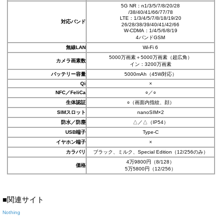
5G NR：n1/3/5/7/8/20/28
/38/40/41/66/77/78
LTE：1/3/4/5/7/8/18/19/20
対応バンド
26/28/38/39/40/41/42/66
W-CDMA：1/4/5/6/8/19
4バンドGSM
無線LAN
Wi-Fi 6
5000万画素＋5000万画素（超広角）
カメラ画素数
イン：3200万画素
バッテリー容量
5000mAh（45W対応）
Qi
×
NFC／FeliCa
○／○
生体認証
○（画面内指紋、顔）
SIMスロット
nanoSIM×2
防水／防塵
△／△（IP54）
USB端子
Type-C
イヤホン端子
×
カラバリ
ブラック、ミルク、Special Edition（12/256のみ）
4万9800円（8/128）
価格
5万5800円（12/256）
■関連サイト
Nothing