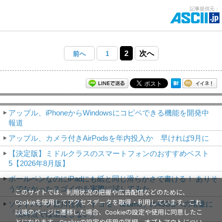
記事提供元：
2
次へ
前へ
1
モバイルアスキー新着記事
アップル、iPhoneからWindowsにコピペできる機能を開発中
報道
アップル、カメラ付きAirPodsを年内投入か 早ければ9月に
【決定版】ミドルクラスのスマートフォンのおすすめベスト
5【2026年8月版】
ボールペンなのにiPadにも紙と同じ滑らかさで書ける！ ありそ
うでなかったスゴイのを実際に試してみた
このサイトでは、利用状況の把握や広告配信などのために、
Cookieを使用してアクセスデータを取得・利用しています。これ
ソフトバンク宮川社長、ドコモ「ahamo」の40GBへの増量に
以降のページに遷移した場合、Cookieの設定や使用に同意したこ
「現時点では追従しない」