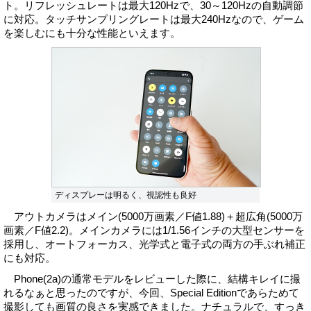
ト。リフレッシュレートは最大120Hzで、30～120Hzの自動調節
に対応。タッチサンプリングレートは最大240Hzなので、ゲーム
を楽しむにも十分な性能といえます。
ディスプレーは明るく、視認性も良好
アウトカメラはメイン(5000万画素／F値1.88)＋超広角(5000万
画素／F値2.2)。メインカメラには1/1.56インチの大型センサーを
採用し、オートフォーカス、光学式と電子式の両方の手ぶれ補正
にも対応。
Phone(2a)の通常モデルをレビューした際に、結構キレイに撮
れるなぁと思ったのですが、今回、Special Editionであらためて
撮影しても画質の良さを実感できました。ナチュラルで、すっき