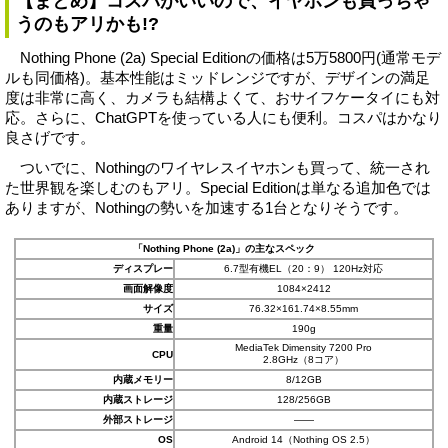
【まとめ】コスパがいいので、イヤホンも買っちゃ
うのもアリかも!?
Nothing Phone (2a) Special Editionの価格は5万5800円(通常モデ
ルも同価格)。基本性能はミッドレンジですが、デザインの満足
度は非常に高く、カメラも結構よくて、おサイフケータイにも対
応。さらに、ChatGPTを使っている人にも便利。コスパはかなり
良さげです。
ついでに、Nothingのワイヤレスイヤホンも買って、統一され
た世界観を楽しむのもアリ。Special Editionは単なる追加色では
ありますが、Nothingの勢いを加速する1台となりそうです。
「Nothing Phone (2a)」の主なスペック
ディスプレー
6.7型有機EL（20：9） 120Hz対応
画面解像度
1084×2412
サイズ
76.32×161.74×8.55mm
重量
190g
MediaTek Dimensity 7200 Pro
CPU
2.8GHz（8コア）
内蔵メモリー
8/12GB
内蔵ストレージ
128/256GB
外部ストレージ
――
OS
Android 14（Nothing OS 2.5）