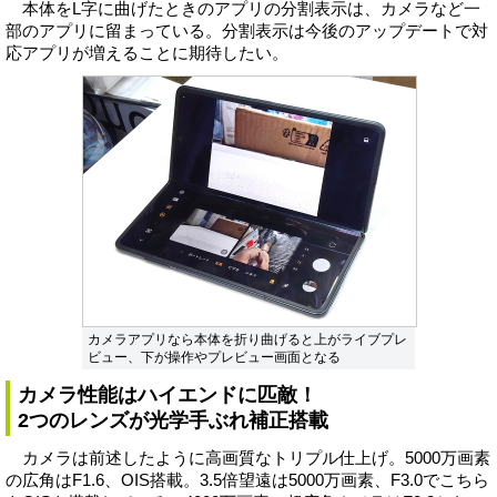
本体をL字に曲げたときのアプリの分割表示は、カメラなど一
部のアプリに留まっている。分割表示は今後のアップデートで対
応アプリが増えることに期待したい。
カメラアプリなら本体を折り曲げると上がライブプレ
ビュー、下が操作やプレビュー画面となる
カメラ性能はハイエンドに匹敵！
2つのレンズが光学手ぶれ補正搭載
カメラは前述したように高画質なトリプル仕上げ。5000万画素
の広角はF1.6、OIS搭載。3.5倍望遠は5000万画素、F3.0でこちら