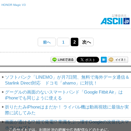
HONOR Magic V3
記事提供元：
2
次へ
前へ
1
モバイルアスキー新着記事
ソフトバンク「LINEMO」が月7日間、無料で海外データ通信＆
Starlink Direct対応 ドコモ「ahamo」に対抗！
グーグルの画面のないスマートバンド「Google Fitbit Air」は
iPhoneでも同じように使える
折りたたみiPhoneはまだか！ ライバル機は動画視聴に最強か実
際に試してみた
画面が透ける!? 紐で発電!? 常識をぶっ壊すGoogleの次世代スマ
ホコンセプト
このサイトでは、利用状況の把握や広告配信などのために、