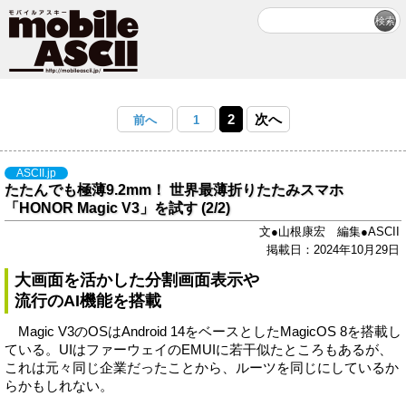
2
次へ
前へ
1
ASCII.jp
たたんでも極薄9.2mm！ 世界最薄折りたたみスマホ
「HONOR Magic V3」を試す (2/2)
文●山根康宏 編集●ASCII
掲載日：2024年10月29日
大画面を活かした分割画面表示や
流行のAI機能を搭載
Magic V3のOSはAndroid 14をベースとしたMagicOS 8を搭載し
ている。UIはファーウェイのEMUIに若干似たところもあるが、
これは元々同じ企業だったことから、ルーツを同じにしているか
らかもしれない。