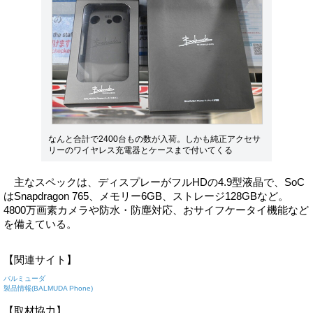
なんと合計で2400台もの数が入荷。しかも純正アクセサ
リーのワイヤレス充電器とケースまで付いてくる
主なスペックは、ディスプレーがフルHDの4.9型液晶で、SoC
はSnapdragon 765、メモリー6GB、ストレージ128GBなど。
4800万画素カメラや防水・防塵対応、おサイフケータイ機能など
を備えている。
【関連サイト】
バルミューダ
製品情報(BALMUDA Phone)
【取材協力】