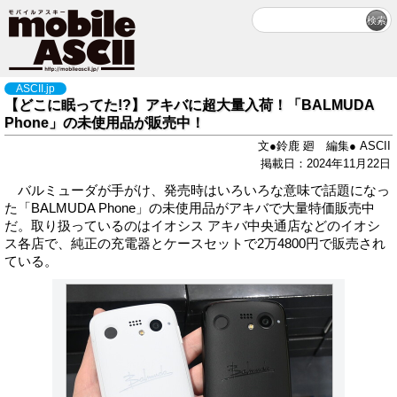
ASCII.jp
【どこに眠ってた!?】アキバに超大量入荷！「BALMUDA
Phone」の未使用品が販売中！
文●鈴鹿 廻 編集● ASCII
掲載日：2024年11月22日
バルミューダが手がけ、発売時はいろいろな意味で話題になっ
た「BALMUDA Phone」の未使用品がアキバで大量特価販売中
だ。取り扱っているのはイオシス アキバ中央通店などのイオシ
ス各店で、純正の充電器とケースセットで2万4800円で販売され
ている。