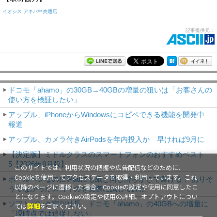
イオシス アキバ中央通店
記事提供元：
モバイルアスキー新着記事
ドコモ「ahamo」の30GB→40GBの増量の狙いは「お客さんの
使い方を検証したい」
アップル、iPhoneからWindowsにコピペできる機能を開発中
報道
アップル、カメラ付きAirPodsを年内投入か 早ければ9月に
【決定版】ミドルクラスのスマートフォンのおすすめベスト
5【2026年8月版】
このサイトでは、利用状況の把握や広告配信などのために、
Cookieを使用してアクセスデータを取得・利用しています。これ
ボールペンなのにiPadにも紙と同じ滑らかさで書ける！ ありそ
以降のページに遷移した場合、Cookieの設定や使用に同意したこ
うでなかったスゴイのを実際に試してみた
とになります。Cookieの設定や使用の詳細、オプトアウトについ
ソフトバンク宮川社長、ドコモ「ahamo」の40GBへの増量に
ては
詳細
をご覧ください。
「現時点では追従しない」