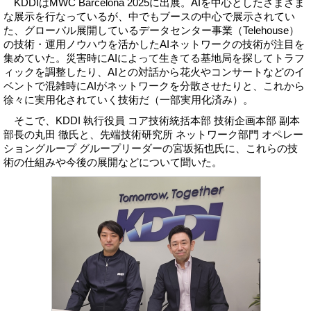
KDDIはMWC Barcelona 2025に出展。AIを中心としたさまざま
な展示を行なっているが、中でもブースの中心で展示されてい
た、グローバル展開しているデータセンター事業（Telehouse）
の技術・運用ノウハウを活かしたAIネットワークの技術が注目を
集めていた。災害時にAIによって生きてる基地局を探してトラフ
ィックを調整したり、AIとの対話から花火やコンサートなどのイ
ベントで混雑時にAIがネットワークを分散させたりと、これから
徐々に実用化されていく技術だ（一部実用化済み）。
そこで、KDDI 執行役員 コア技術統括本部 技術企画本部 副本
部長の丸田 徹氏と、先端技術研究所 ネットワーク部門 オペレー
ショングループ グループリーダーの宮坂拓也氏に、これらの技
術の仕組みや今後の展開などについて聞いた。