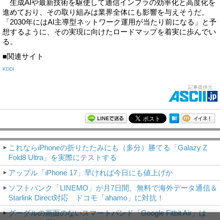
生成AIや最新技術を駆使して通信インフラの効率化と高度化を
進めており、その取り組みは業界全体にも影響を与えそうだ。
「2030年にはAI主導型ネットワーク運用が当たり前になる」と予
想するように、その実現に向けたロードマップを着実に歩んでい
る。
■関連サイト
KDDI
記事提供元：
モバイルアスキー新着記事
これならiPhoneの折りたたみにも（多分）勝てる「Galazy Z
Fold8 Ultra」を実際にテストする
アップル「iPhone 17」早ければ今日にも値上げか
ソフトバンク「LINEMO」が月7日間、無料で海外データ通信＆
Starlink Direct対応 ドコモ「ahamo」に対抗！
グーグルの画面のないスマートバンド「Google Fitbit Air」は