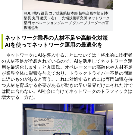
KDDI 執行役員 コア技術統括本部 技術企画本部 副本
部長 丸田 徹氏（右）、先端技術研究所 ネットワーク
部門 オペレーショングループ グループリーダーの宮
坂拓也氏
ネットワーク業界の人材不足や高齢化対策
AIを使ってネットワーク運用の最適化を
ネットワークにAIを導入することについては「将来的に技術者
の人材不足が予想されているので、AIを活用してネットワーク運
用を最適化します」と丸田氏。オペレーターの高齢化や人材不足
が業界全体に影響を与えており、トラックドライバー不足の問題
に近いものがあると言う。これに対処するためには専門知識を持
つ人材を育成する必要があるが動きの早い業界だけにそれだけで
は間に合わない。AI社会に向けてネットワークのトラフィックは
増大する一方だ。