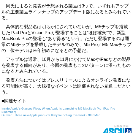
同氏によると発表が予想される製品は3つで、いずれもアップ
ルの主要製品ラインナップのアップデート版になるとみられてい
る。
具体的な製品名は明らかにされていないが、M5チップを搭載
したiPad ProとVision Proが登場することは“ほぼ確実”で、新型
MacBook Proの登場も“あり得る”という。ただし登場するのは通
常のM5チップを搭載したモデルのみで、M5 Pro／M5 Maxチップ
の上位モデルは来年初めになるとの予想だ。
アップルは通常、10月から11月にかけてMacやiPadなどの製品
を発表する傾向があり、今回の発表もこのパターンに沿ったもの
になるとみられている。
発表方法についてはプレスリリースによるオンライン発表にな
る可能性が高く、大規模なイベントは開催されない見通しだとい
う。
■関連サイト
Inside Apple’s Glasses Pivot; When Apple Is Launching M5 MacBook Pro, iPad Pro -
Bloomberg
Gurman: Three new Apple products likely launching this week - 9to5Mac
記事提供元：