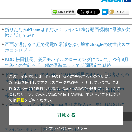
モバイルアスキー新着記事
折りたたみiPhoneはまだか！ ライバル機は動画視聴に最強か実
際に試してみた
画面が透ける!? 紐で発電!? 常識をぶっ壊すGoogleの次世代スマ
ホコンセプト
KDDI松田社長、楽天モバイルのローミングについて、今年9月
で終了の方針も「一部の過疎エリアで期間限定で継続」
ドコモ「ahamo」の30GB→40GBの増量の狙いは「お客さんの
このサイトでは、利用状況の把握や広告配信などのために、
使い方を検証したい」
Cookieを使用してアクセスデータを取得・利用しています。これ
以降のページに遷移した場合、Cookieの設定や使用に同意したこ
アップル、iPhoneからWindowsにコピペできる機能を開発中
とになります。Cookieの設定や使用の詳細、オプトアウトについ
報道
ては
詳細
をご覧ください。
アップル、カメラ付きAirPodsを年内投入か 早ければ9月に
同意する
これまでのNews
＞プライバシーポリシー
プライバシーポリシー
運営会社
お問い合わせ