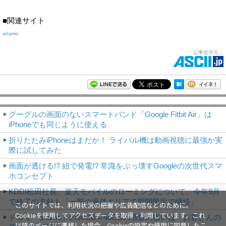
■関連サイト
ahamo
記事提供元：
モバイルアスキー新着記事
グーグルの画面のないスマートバンド「Google Fitbit Air」は
iPhoneでも同じように使える
折りたたみiPhoneはまだか！ ライバル機は動画視聴に最強か実
際に試してみた
画面が透ける!? 紐で発電!? 常識をぶっ壊すGoogleの次世代スマ
ホコンセプト
KDDI松田社長、楽天モバイルのローミングについて、今年9月
で終了の方針も「一部の過疎エリアで期間限定で継続」
このサイトでは、利用状況の把握や広告配信などのために、
Cookieを使用してアクセスデータを取得・利用しています。これ
ドコモ「ahamo」の30GB→40GBの増量の狙いは「お客さんの
以降のページに遷移した場合、Cookieの設定や使用に同意したこ