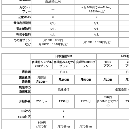
(低速時のみ)
カウント
＋月308円でYouTube、
―
フリー
ABEMAなど
公衆Wi-Fi
×
×
最低利用期間
なし
なし
契約解除料
なし
なし
転出手数料
なし
なし
その他プラン
月1GB：858円
月1GB：1078円など
など
月10GB：1848円など
日本通信SIM
HIS
合理的シンプル
合理的みんなの
合理的50GBプ
1GB
7
プラン
プ
290プラン
プラン
ラン
通信網
ドコモ
ド
高速通信
段階制
月20GB
月50GB
月1GB
月
通信量
月1GB～
制限時の
低速通信
低速通信（2
通信速度
550円
月額料金
290円～
1390円
2178円
(100MBまで280
9
円)
5G対応
○
eSIM対応
○
390円
(月70分)
月70分 or
月70分 or