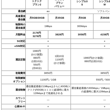
トクトク
シンプル3
シンプル
プラン
プラン2
S
M
バリュー
通信網
au
ソフトバン
高速通信
月5GB/30GB
月35GB
月5GB
月30GB
通信量
制限時の
1Mbps
300kbps
通信速度
2178円
月額料金
3828円
3058円
4158円
3278円
5G対応
○
○
eSIM対応
○
○
1980円
(かけ放題)
1回10分
880円
1980円(かけ放題)
通話定額
1100円
(1回10分)
880円(1回10分)
(かけ放題)
550円
(月60分)
初期費用
3850円
3850円
制限解除
1100円／1GB
550円／500
オプション
通信量超過後の1Mbpsはさらに40GB(ト
通信量超過後の300kbps／1Mb
通信制御
クトク)/50GB(コミコミ)超過時に最大
の超過時に最大128kbp
128kbpsまで低速化される
カウント
―
―
フリー
公衆Wi-Fi
○
○