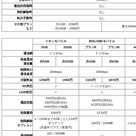
最低利用期間
なし
契約解除料
なし
転出手数料
なし
その他プラン
月1GB：1298円
最大300k
など
月10GB：1958円
イオンモバイル
BIGLOBEモバイル
5GB
20GB
プランR
プランM
4
通信網
ドコモ/au
ドコモ/au
高速通信
月5GB
月20GB
月3GB
月6GB
月
通信量
制限時の
200kbps
200kbps
通信速度
月額料金
1298円
1958円
1320円
1870円
9
5G対応
○
×（ドコモは○）
eSIM対応
○
○
550円(1回5分)
660円(1回3分)
通話定額
935円(1回10分)
913円(1回10分)
1650円(かけ放題)
初期費用
3300円
3733円
1～10GBまで1GBごとに110円
制限解除
ずつアップ
330円／100MB
メルカ
オプション
(月途中でプラン変更可)
3日／366MB
通信制御
―