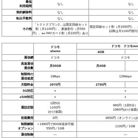
最低
なし
なし
利用期間
契約解除料
なし
なし
転出手数料
なし
なし
「トクトクプラン2」は固定回線セット
固定回線セット割（月1650円）
その他
割（月1100円）、家族割引（月550
以降は月1100円割
円）、au PAYカード割（月220円）あり
ドコモ ドコモmin
ドコモ
ahamo
4GB
通信網
ドコモ
ドコモ
高速通信
月30GB
月4GB
通信量
制限時の
1Mbps
128kbps
通信速度
月額料金
2970円
2750円
5G対応
○
○
eSIM対応
○
○
1回5分
880円（1回5分）
通話定額
1100円
1980円(かけ放題)
(かけ放題)
初期費用
0円
3850円（オンラインは
制限解除
＋1980円で80GB追加可能
1100円／1GB
オプション
550円／1GB
通信制御
―
―