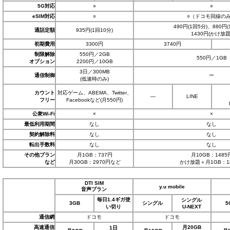
5G対応
○
○
eSIM対応
○
○（ドコモ回線の
490円(1回5分)、880円(
通話定額
935円(1回10分)
1430円(かけ放題
初期費用
3300円
3740円
制限解除
550円／2GB
550円／1GB
オプション
2200円／10GB
3日／300MB
通信制御
ー
(低速時のみ)
カウント
対応ゲーム、ABEMA、Twitter、
―
LINE
フリー
Facebookなど(月550円)
公衆Wi-Fi
×
×
最低利用期間
なし
なし
契約解除料
なし
なし
転出手数料
なし
なし
その他プラン
月1GB：737円
月10GB：1485
など
月30GB：2970円など
かけ放題＋月1GB：1
DTI SIM
y.u mobile
音声プラン
毎日1.4ギガ使
シングル
3GB
シングル
5
い切り
U-NEXT
通信網
ドコモ
ドコモ
高速通信
月20GB
1日