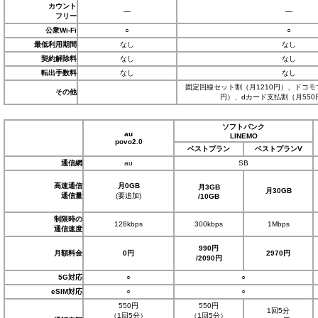
カウント
―
―
フリー
公衆Wi-Fi
○
○
最低利用期間
なし
なし
契約解除料
なし
なし
転出手数料
なし
なし
固定回線セット割（月1210円）、ドコモ
その他
円）、dカード支払割（月55
ソフトバンク
au
LINEMO
povo2.0
ベストプラン
ベストプランV
通信網
au
SB
高速通信
月0GB
月3GB
月30GB
通信量
(要追加)
/10GB
制限時の
128kbps
300kbps
1Mbps
通信速度
990円
月額料金
0円
2970円
/2090円
5G対応
○
○
eSIM対応
○
○
550円
550円
1回5分
（1回5分）
（1回5分）