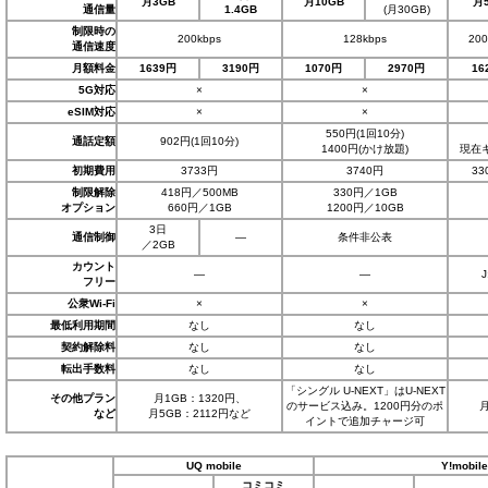
月3GB
月10GB
月
通信量
1.4GB
(月30GB)
制限時の
200kbps
128kbps
200
通信速度
月額料金
1639円
3190円
1070円
2970円
16
5G対応
×
×
eSIM対応
×
×
550円(1回10分)
通話定額
902円(1回10分)
1400円(かけ放題)
現在
初期費用
3733円
3740円
3
制限解除
418円／500MB
330円／1GB
オプション
660円／1GB
1200円／10GB
3日
通信制御
―
条件非公表
／2GB
カウント
―
―
フリー
公衆Wi-Fi
×
×
最低利用期間
なし
なし
契約解除料
なし
なし
転出手数料
なし
なし
「シングル U-NEXT」はU-NEXT
その他プラン
月1GB：1320円、
のサービス込み。1200円分のポ
月
など
月5GB：2112円など
イントで追加チャージ可
UQ mobile
Y!mobile
コミコミ