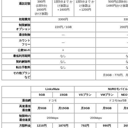
390円
1回5分まで か
1回5分まで か
500円(1回6分)
通話定額
(1回5分)
け放題は
け放題は
1480円(かけ放題
1600円
＋1600円
＋1200円
(かけ放題)
初期費用
3300円
33
制限解除
220円／1GB
200
オプション
通信制御
―
カウント
―
フリー
公衆Wi-Fi
×
最低利用期間
なし
契約解除料
なし
転出手数料
なし
その他プラン
月3GB：770円、月
など
LinksMate
NUROモバイル
5GB
15GB
VSプラン
VMプラン
NE
通信網
ドコモ
ドコモ/au/SB
高速通信
月5GB
月15GB
月3GB
月5GB
月3
通信量
制限時の
200kbps
200kbps
通信速度
月額料金
1210円
1870円
792円
990円
26