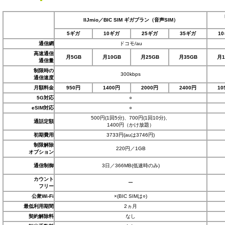
IIJmio／BIC SIM ギガプラン（音声SIM）
5ギガ
10ギガ
25ギガ
35ギガ
1
通信網
ドコモ/au
高速通信
月5GB
月10GB
月25GB
月35GB
月1
通信量
制限時の
300kbps
通信速度
月額料金
950円
1400円
2000円
2400円
10
5G対応
○
eSIM対応
○
500円(1回5分)、700円(1回10分)、
通話定額
1400円（かけ放題）
初期費用
3733円(auは3746円)
制限解除
220円／1GB
オプション
通信制御
3日／366MB(低速時のみ)
カウント
ー
フリー
公衆Wi-Fi
×(BIC SIMは○)
最低利用期間
2ヵ月
契約解除料
なし