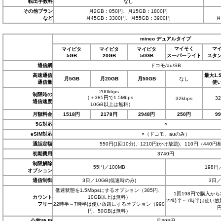
転出手数料
なし
その他プラン
月2GB：850円、月15GB：1800円
など
月45GB：3300円、月55GB：3900円
月
mineo デュアルタイプ
マイそく
マ
マイピタ
マイピタ
マイピタ
5GB
20GB
50GB
スーパーライト
スタ
通信網
ドコモ/au/SB
高速通信
最大1.
月5GB
月20GB
月50GB
なし
通信量
使
200kbps
制限時の
（＋385円で1.5Mbps
3
32kbps
通信速度
10GB以上は無料）
月額料金
1518円
2178円
2948円
250円
9
5G対応
○
eSIM対応
○（ドコモ、auのみ）
通話定額
550円(1回10分)、1210円(かけ放題)、110円（440円
初期費用
3740円
制限解除
55円／100MB
198円
オプション
通信制御
3日／10GB(低速時のみ)
3日／
低速状態を1.5Mbpsにするオプション（385円、
1回198円で購入か
カウント
10GB以上は無料）
22時半～7時半は使い放
フリー
22時半～7時半は使い放題にするオプション（990
円、50GBは無料）
公衆Wi-Fi
月398円