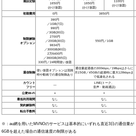
通話定額
1100円
1650円
1650円
(かけ放題)
(かけ放題)
(かけ放題)
初期費用
0円
3850円
390円
／1GB(7日)
990円
／3GB(30日)
2700円
制限解除
／20GB(30日)
550円／1GB
オプション
9834円
／300GB(90日)
2万6400円
／360GB(365日)
330円／24時間使い放題
通信量超過後の300kbps／1Mbpsはさらに
使い放題オプションは混雑
通信制御
月15GB／45GBの超過時に最大128kbpsま
時や動画での通信制御あり
で低速化される
カウント
LINE(トーク、
―
フリー
音声・動画通話)
公衆Wi-Fi
○
×
最低利用期間
なし
なし
契約解除料
なし
なし
転出手数料
なし
なし
※：au網を用いたMVNOのサービスは基本的にいずれも直近3日の通信量が
6GBを超えた場合の通信速度の制限がある