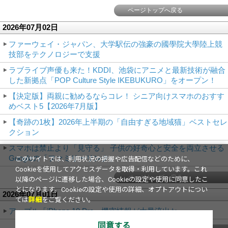
ページトップへ戻る
2026年07月02日
ファーウェイ・ジャパン、大学駅伝の強豪の國學院大學陸上競
技部をテクノロジーで支援
ラブライブ声優も来た！KDDI、池袋にアニメと最新技術が融合
した新拠点「POP Culture Style IKEBUKURO」をオープン！
【決定版】両親に勧めるならコレ！ シニア向けスマホのおすす
めベスト5【2026年7月版】
【奇跡の1枚】2026年上半期の「自由すぎる地域猫」ベストセレ
クション
スマホは禁止より「見守る」 子供の好奇心と安全を両立させる
Googleの「ファミリーリンク」
このサイトでは、利用状況の把握や広告配信などのために、
Cookieを使用してアクセスデータを取得・利用しています。これ
ページトップへ戻る
以降のページに遷移した場合、Cookieの設定や使用に同意したこ
とになります。Cookieの設定や使用の詳細、オプトアウトについ
2026年07月01日
ては
詳細
をご覧ください。
アップル「iPhone 18 Pro」機密情報が大量流出か
同意する