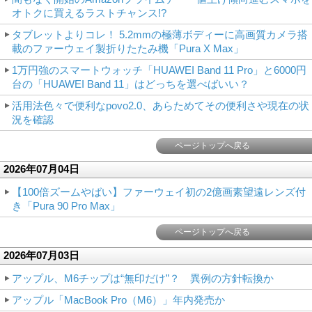
オトクに買えるラストチャンス!?
タブレットよりコレ！ 5.2mmの極薄ボディーに高画質カメラ搭
載のファーウェイ製折りたたみ機「Pura X Max」
1万円強のスマートウォッチ「HUAWEI Band 11 Pro」と6000円
台の「HUAWEI Band 11」はどっちを選べばいい？
活用法色々で便利なpovo2.0、あらためてその便利さや現在の状
況を確認
ページトップへ戻る
2026年07月04日
【100倍ズームやばい】ファーウェイ初の2億画素望遠レンズ付
き「Pura 90 Pro Max」
ページトップへ戻る
2026年07月03日
アップル、M6チップは“無印だけ”？ 異例の方針転換か
アップル「MacBook Pro（M6）」年内発売か