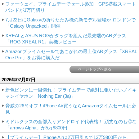
ファーウェイ、プライムデーでセール参加 GPS搭載スマート
バンドが1万円切り
7月22日にGalaxyの折りたたみ機の新モデル登場か ロンドンで
「Galaxy Unpacked」開催
XREALとASUS ROGがタッグを組んだ最先端のARグラス
「ROG XREAL R1」実機レビュー
Amazonプライムセールであこがれの最上位ARグラス「XREAL
One Pro」をお得に購入だ
ページトップへ戻る
2026年07月07日
新色ピンクに一目惚れ！ プライムデーで絶対に狙いたいノイキ
ャンイヤホン「Nothing Ear (3a)」
脅威の26％オフ！iPhone Air買うならAmazonタイムセールは必
見
ミドルクラスの全部入りアンドロイド代表格！ 頑丈なのも◎な
「arrows Alpha」が5万9800円
【プライムデー】iPhone Airは2万円引きで13万9800円から、