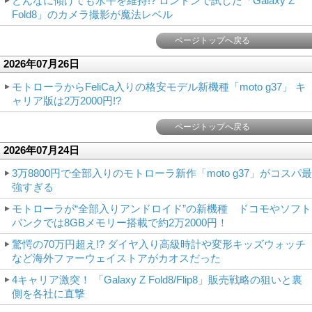
どんなに傾けても水平を維持!? ロンドンで試した「Galaxy Z
Fold8」のカメラ撮影が魔法レベル
ページトップへ戻る
2026年07月26日
モトローラからFeliCa入りの格安モデル新機種「moto g37」 キ
ャリア版は2万2000円!?
ページトップへ戻る
2026年07月24日
3万8800円で全部入りのモトローラ新作「moto g37」がコスパ最
強すぎる
モトローラが“全部入りアンドロイド”の新機種 ドコモやソフト
バンクでは8GBメモリー搭載で約2万2000円！
驚愕の70万円超え!? ダイヤ入り高級時計や変形キッズウォッチ
など海外ファーウェイストアがカオスだった
4キャリア激突！ 「Galaxy Z Fold8/Flip8」販売戦略の狙いと裏
側を各社に直撃