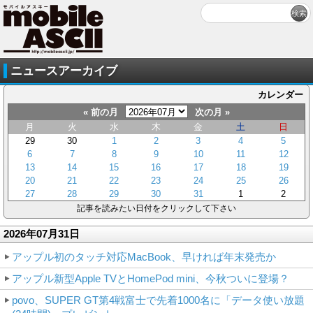
ニュースアーカイブ
カレンダー
« 前の月
次の月 »
月
火
水
木
金
土
日
29
30
1
2
3
4
5
6
7
8
9
10
11
12
13
14
15
16
17
18
19
20
21
22
23
24
25
26
27
28
29
30
31
1
2
記事を読みたい日付をクリックして下さい
2026年07月31日
アップル初のタッチ対応MacBook、早ければ年末発売か
アップル新型Apple TVとHomePod mini、今秋ついに登場？
povo、SUPER GT第4戦富士で先着1000名に「データ使い放題