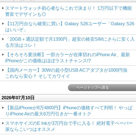
スマートウォッチ初心者ならこれで決まり！ 1万円以下で機能
豊富でデザインも◎
【11万円台なら確実に買い】Galaxy S26ユーザー「Galaxy S26
はいいぞ」
「20GB＋通話定額で月1390円」超安の格安SIMにさらに安く入
る方法はコレ！
【そろそろ要決断】一部カラーが在庫切れのiPhone Air、最新
iPhoneがこの価格はほぼラストチャンス!?
【国内メーカー】30Wの超小型USB ACアダプタが1000円強
これなら安心？ そしてカワイイ
ページトップへ戻る
2026年07月10日
【新品iPhoneが8万4800円】iPhoneの価格すべて判明！ やっぱ
りiPhone Airの最大6万円引きが一番オトク
スマホサイズのE Inkが3万円台で手に入る！ 絶対電子ペーパー
派ならこいつはオススメ