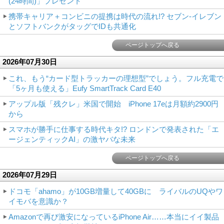
(24時間)」プレゼント
携帯キャリア＋コンビニの提携は時代の流れ!? セブン-イレブン
とソフトバンクがタッグでIDも共通化
ページトップへ戻る
2026年07月30日
これ、もう“カード型トラッカーの理想型”でしょう。フル充電で
「5ヶ月も使える」Eufy SmartTrack Card E40
アップル版「残クレ」米国で開始 iPhone 17eは月額約2900円
から
スマホが勝手に仕事する時代キタ!? ロンドンで発表された「エ
ージェンティックAI」の激ヤバな未来
ページトップへ戻る
2026年07月29日
ドコモ「ahamo」が10GB増量して40GBに ライバルのUQやワ
イモバを意識か？
Amazonで再び激安になっているiPhone Air……本当にイイ製品