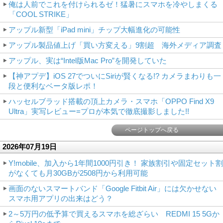
俺は人前でこれを付けられるゼ！猛暑にスマホを冷やしまくる
「COOL STRIKE」
アップル新型「iPad mini」チップ大幅進化の可能性
アップル製品値上げ「買い方変える」9割超 海外メディア調査
アップル、実は“Intel版Mac Pro”を開発していた
【神アプデ】iOS 27でついにSiriが賢くなる!? カメラまわりも一
段と便利なベータ版レポ！
ハッセルブラッド搭載の頂上カメラ・スマホ「OPPO Find X9
Ultra」実写レビュー=プロが本気で徹底撮影しました!!
ページトップへ戻る
2026年07月19日
Y!mobile、加入から1年間1000円引き！ 家族割引や固定セット割
がなくても月30GBが2508円から利用可能
画面のないスマートバンド「Google Fitbit Air」には欠かせない
スマホ用アプリの出来はどう？
2～5万円の低予算で買えるスマホを総ざらい REDMI 15 5Gか