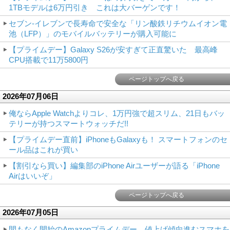
1TBモデルは6万円引き これは大バーゲンです！
セブン-イレブンで長寿命で安全な「リン酸鉄リチウムイオン電
池（LFP）」のモバイルバッテリーが購入可能に
【プライムデー】Galaxy S26が安すぎて正直驚いた 最高峰
CPU搭載で11万5800円
ページトップへ戻る
2026年07月06日
俺ならApple Watchよりコレ、1万円強で超スリム、21日もバッ
テリーが持つスマートウォッチだ!!
【プライムデー直前】iPhoneもGalaxyも！ スマートフォンのセ
ール品はこれが買い
【割引なら買い】編集部のiPhone Airユーザーが語る「iPhone
Airはいいぞ」
ページトップへ戻る
2026年07月05日
間もなく開始のAmazonプライムデー 値上げ傾向進むスマホを