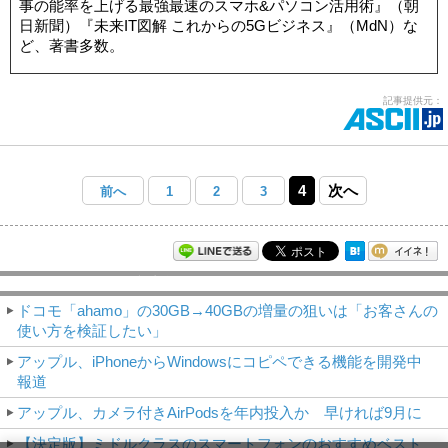
事の能率を上げる最強最速のスマホ&パソコン活用術』（朝
日新聞）『未来IT図解 これからの5Gビジネス』（MdN）な
ど、著書多数。
記事提供元：
4
次へ
前へ
1
2
3
モバイルアスキー新着記事
ドコモ「ahamo」の30GB→40GBの増量の狙いは「お客さんの
使い方を検証したい」
アップル、iPhoneからWindowsにコピペできる機能を開発中
報道
アップル、カメラ付きAirPodsを年内投入か 早ければ9月に
【決定版】ミドルクラスのスマートフォンのおすすめベスト