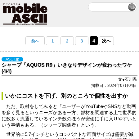
4
次へ
前へ
1
2
3
ASCII.jp
シャープ「AQUOS R9」いきなりデザインが変わったワケ
(4/4)
文●石川温
掲載日：2024年07月04日
いかにコストを下げ、別のところで個性を出すか
ただ、取材をしてみると「ユーザーがYouTubeやSNSなど動画
を多く見るというニーズがある一方、部材を調達する上で世界的
に数多く流通しているインチ数のほうが安価に手に入りやすいと
いう事情もある」（シャープ関係者）という。
世界的に5.7インチというコンパクトな画面サイズは需要が減