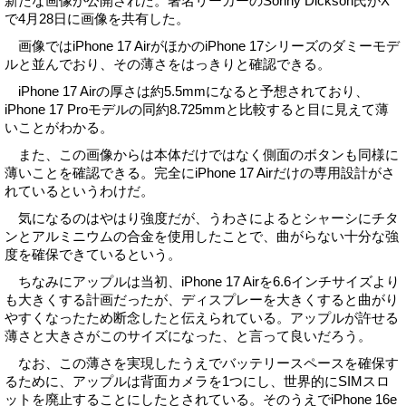
新たな画像が公開された。著名リーカーのSonny Dickson氏がX
で4月28日に画像を共有した。
画像ではiPhone 17 AirがほかのiPhone 17シリーズのダミーモデ
ルと並んでおり、その薄さをはっきりと確認できる。
iPhone 17 Airの厚さは約5.5mmになると予想されており、
iPhone 17 Proモデルの同約8.725mmと比較すると目に見えて薄
いことがわかる。
また、この画像からは本体だけではなく側面のボタンも同様に
薄いことを確認できる。完全にiPhone 17 Airだけの専用設計がさ
れているというわけだ。
気になるのはやはり強度だが、うわさによるとシャーシにチタ
ンとアルミニウムの合金を使用したことで、曲がらない十分な強
度を確保できているという。
ちなみにアップルは当初、iPhone 17 Airを6.6インチサイズより
も大きくする計画だったが、ディスプレーを大きくすると曲がり
やすくなったため断念したと伝えられている。アップルが許せる
薄さと大きさがこのサイズになった、と言って良いだろう。
なお、この薄さを実現したうえでバッテリースペースを確保す
るために、アップルは背面カメラを1つにし、世界的にSIMスロ
ットを廃止することにしたとされている。そのうえでiPhone 16e