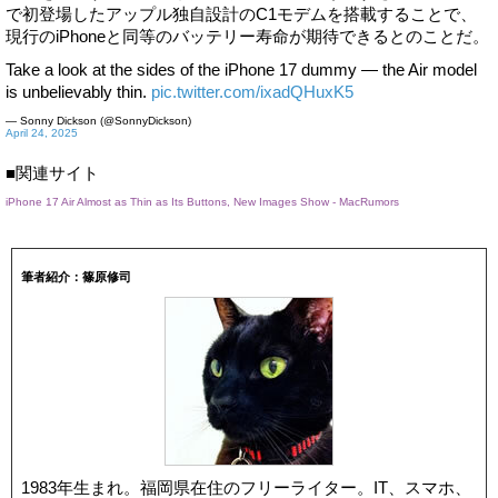
で初登場したアップル独自設計のC1モデムを搭載することで、
現行のiPhoneと同等のバッテリー寿命が期待できるとのことだ。
Take a look at the sides of the iPhone 17 dummy — the Air model
is unbelievably thin.
pic.twitter.com/ixadQHuxK5
— Sonny Dickson (@SonnyDickson)
April 24, 2025
■関連サイト
iPhone 17 Air Almost as Thin as Its Buttons, New Images Show - MacRumors
筆者紹介：篠原修司
1983年生まれ。福岡県在住のフリーライター。IT、スマホ、