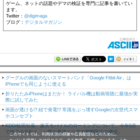
ゲーム、ネットの話題やデマの検証を専門に記事を書いてい
ます。
Twitter：
@digimaga
ブログ：
デジタルマガジン
記事提供元：
モバイルアスキー新着記事
グーグルの画面のないスマートバンド「Google Fitbit Air」は
iPhoneでも同じように使える
折りたたみiPhoneはまだか！ ライバル機は動画視聴に最強か実
際に試してみた
画面が透ける!? 紐で発電!? 常識をぶっ壊すGoogleの次世代スマ
ホコンセプト
KDDI松田社長、楽天モバイルのローミングについて、今年9月
で終了の方針も「一部の過疎エリアで期間限定で継続」
このサイトでは、利用状況の把握や広告配信などのために、