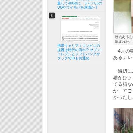
量して40GBに ライバルの
UQやワイモバを意識か？
歴史あるお
睨まれた。20
携帯キャリア＋コンビニの
提携は時代の流れ!? セブン-
4月の猫
イレブンとソフトバンクが
あるテレ
タッグでIDも共通化
海辺にあ
猫がひょ
てる猫な
か、すご
かったし