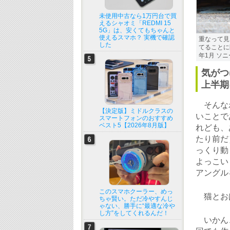
未使用中古なら1万円台で買
えるシャオミ「REDMI 15
5G」は、安くてもちゃんと
使えるスマホ？ 実機で確認
重なって見
した
てることに
年1月 ソニー 
気がつ
上半期
そんなわ
【決定版】ミドルクラスの
いことで
スマートフォンのおすすめ
ベスト5【2026年8月版】
れども、
たり前だ
っくり動
よっこい
アングル
このスマホクーラー、めっ
猫とお
ちゃ賢い。ただ冷やすんじ
ゃない、勝手に“最適な冷や
し方”をしてくれるんだ！
いかん、