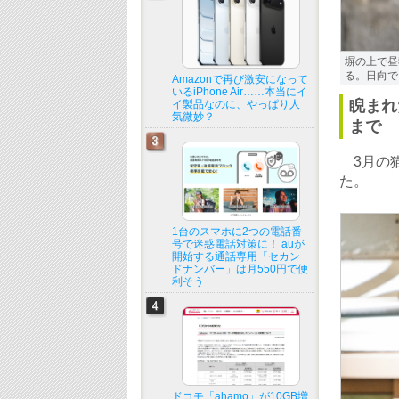
塀の上で昼
る。日向で
Amazonで再び激安になって
いるiPhone Air……本当にイ
睨まれ
イ製品なのに、やっぱり人
気微妙？
まで
3月の猫
た。
1台のスマホに2つの電話番
号で迷惑電話対策に！ auが
開始する通話専用「セカン
ドナンバー」は月550円で便
利そう
ドコモ「ahamo」が10GB増