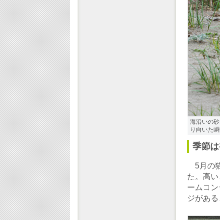
海沿いの砂
り向いた瞬間
季節は
5月の猫
た。高い
ームコン
ジがある