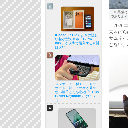
この黒猫は
であります。2
2026
真をばら
iPhone 17 Proもどきの怪し
サムネイ
い超小型スマホ「17Pro
mini」を深圳で購入するも謎
とない、
は深い
スマホにくっ付くミニキー
ボード！触ってわかる夢の
使い勝手と打ち心地「Clicks
Power Keyboard」はいい
ぞ