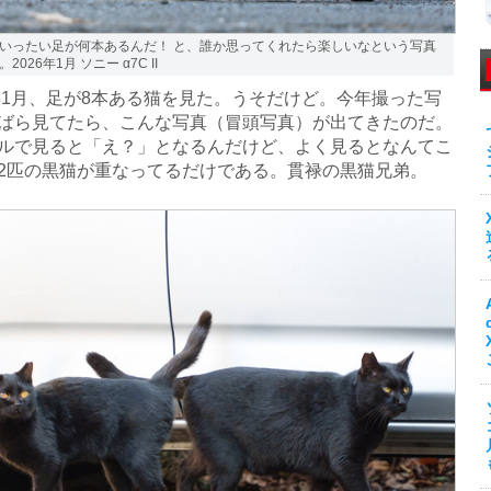
いったい足が何本あるんだ！ と、誰か思ってくれたら楽しいなという写真
026年1月 ソニー α7C II
年1月、足が8本ある猫を見た。うそだけど。今年撮った写
ばら見てたら、こんな写真（冒頭写真）が出てきたのだ。
ルで見ると「え？」となるんだけど、よく見るとなんてこ
2匹の黒猫が重なってるだけである。貫禄の黒猫兄弟。