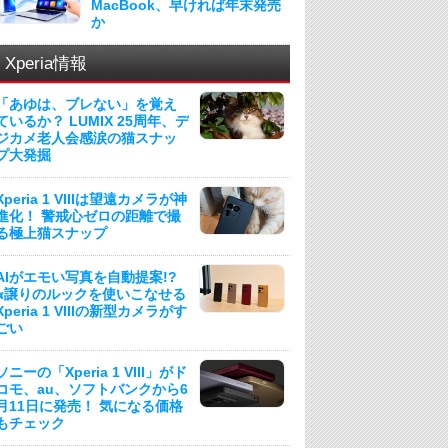
MacBook、早ければ年末発売
か
Xperia情報
「あゆは、ブレない」を覚え
ているか？ LUMIX 25周年、デ
ジカメ老人会感涙の猫スナッ
プ大発掘
Xperia 1 VIIIは望遠カメラが神
進化！ 警戒心ゼロの距離で撮
る極上猫スナップ
AIがエモい写真を自動提案!?
α譲りのルックを使いこなせる
Xperia 1 VIIIの新型カメラがす
ごい
ソニーの「Xperia 1 VIII」がド
コモ、au、ソフトバンクから6
月11日に発売！ 気になる価格
もチェック