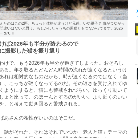
えたのはこの2匹。ちょっと体格が違うけど兄弟、いや親子？ 血がつながっ
間違いはないと思う。もしかしたらうちの黒猫ともつながってます。2026
α7C II
けば2026年も半分が終わるので
に撮影した猫を振り返り
けで、もう2026年も半分が過ぎてしまった。おそろし
ある。年を取るとどんどん時間の流れが速くなるというけ
あれは相対的なものだから、時が速くなるのではなく（当
）、こっちが遅くなってるのだ。その遅さを受け入れてゆ
くようにすると、猫にも警戒されづらい。ゆっくり動いて
しょと座って、のほーんとするのがいい。より近くのいい
を、と考えて動き回ると警戒される。
ばあさんの相性がいいのはそこだ。
話がそれた。それはそれでいつか「老人と猫」テーマの