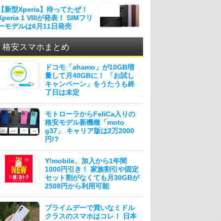
【新型Xperia】待ってたぜ！
Xperia 1 VIIIが発表！ SIMフリ
ーモデルは6月11日発売
格安スマホまとめ
ドコモ「ahamo」が10GB増
量して月40GBに！ 「お試し
キャンペーン」をうたうも終
了日は未定
モトローラからFeliCa入りの
格安モデル新機種「moto
g37」 キャリア版は2万2000
円!?
Y!mobile、加入から1年間
1000円引き！ 家族割引や固定
セット割がなくても月30GBが
2508円から利用可能
プライムデーで買いなミドル
クラスのスマホはコレ！ 日本