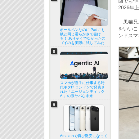
回でも作
2026
黒猫兄弟
をいいこ
ボールペンなのにiPadにも
紙と同じ滑らかさで書け
ンドスマ
る！ ありそうでなかったス
ゴイのを実際に試してみた
スマホが勝手に仕事する時
代キタ!? ロンドンで発表さ
れた「エージェンティック
AI」の激ヤバな未来
Amazonで再び激安になって