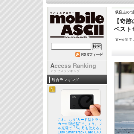
荻窪圭の“
【奇跡
ベスト
文●荻窪 圭
mobile ASCII
A
ccess Ranking
アクセスランキング
総合ランキング
これ、もう“カード型トラッ
カーの理想型”でしょう。フ
ル充電で「5ヶ月も使える」
Eufy SmartTrack Card E40