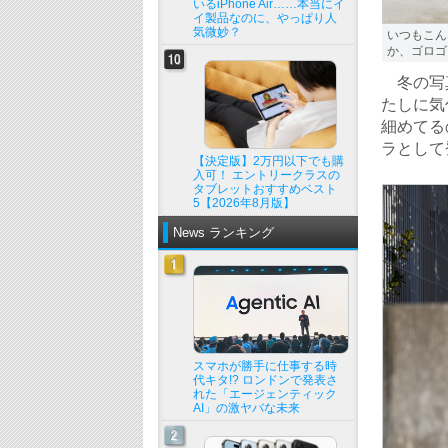
いるiPhone Air……本当にイ
イ製品なのに、やっぱり人
気微妙？
いつもこん
か、ゴロゴロ
冬の写真
たしに気
細めてる
ラとして
【決定版】2万円以下でも購
入可！ エントリークラスの
タブレットおすすめベスト
5【2026年8月版】
News ランキング
スマホが勝手に仕事する時
代キタ!? ロンドンで発表さ
れた「エージェンティック
AI」の激ヤバな未来