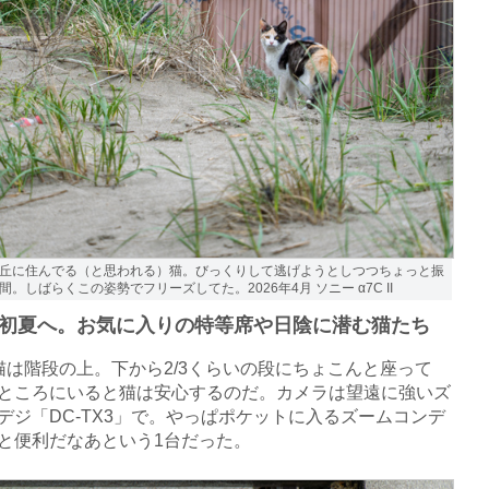
丘に住んでる（と思われる）猫。びっくりして逃げようとしつつちょっと振
。しばらくこの姿勢でフリーズしてた。2026年4月 ソニー α7C II
初夏へ。お気に入りの特等席や日陰に潜む猫たち
は階段の上。下から2/3くらいの段にちょこんと座って
ところにいると猫は安心するのだ。カメラは望遠に強いズ
デジ「DC-TX3」で。やっぱポケットに入るズームコンデ
と便利だなあという1台だった。