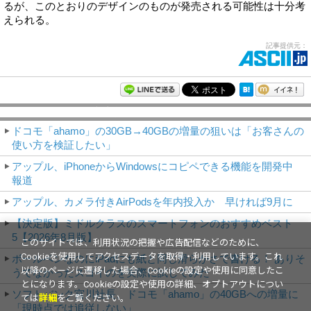
るが、このとおりのデザインのものが発売される可能性は十分考
えられる。
記事提供元：
モバイルアスキー新着記事
ドコモ「ahamo」の30GB→40GBの増量の狙いは「お客さんの
使い方を検証したい」
アップル、iPhoneからWindowsにコピペできる機能を開発中
報道
アップル、カメラ付きAirPodsを年内投入か 早ければ9月に
【決定版】ミドルクラスのスマートフォンのおすすめベスト
5【2026年8月版】
このサイトでは、利用状況の把握や広告配信などのために、
Cookieを使用してアクセスデータを取得・利用しています。これ
ボールペンなのにiPadにも紙と同じ滑らかさで書ける！ ありそ
以降のページに遷移した場合、Cookieの設定や使用に同意したこ
うでなかったスゴイのを実際に試してみた
とになります。Cookieの設定や使用の詳細、オプトアウトについ
ソフトバンク宮川社長、ドコモ「ahamo」の40GBへの増量に
ては
詳細
をご覧ください。
「現時点では追従しない」