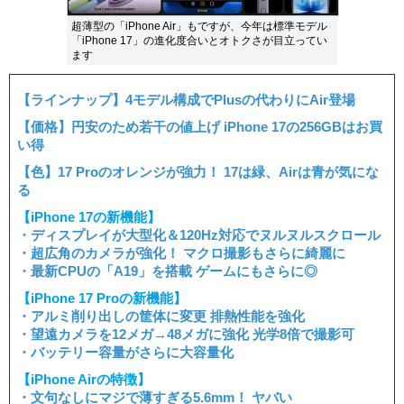
超薄型の「iPhone Air」もですが、今年は標準モデル
「iPhone 17」の進化度合いとオトクさが目立ってい
ます
【ラインナップ】4モデル構成でPlusの代わりにAir登場
【価格】円安のため若干の値上げ iPhone 17の256GBはお買
い得
【色】17 Proのオレンジが強力！ 17は緑、Airは青が気にな
る
【iPhone 17の新機能】
・ディスプレイが大型化＆120Hz対応でヌルヌルスクロール
・超広角のカメラが強化！ マクロ撮影もさらに綺麗に
・最新CPUの「A19」を搭載 ゲームにもさらに◎
【iPhone 17 Proの新機能】
・アルミ削り出しの筐体に変更 排熱性能を強化
・望遠カメラを12メガ→48メガに強化 光学8倍で撮影可
・バッテリー容量がさらに大容量化
【iPhone Airの特徴】
・文句なしにマジで薄すぎる5.6mm！ ヤバい