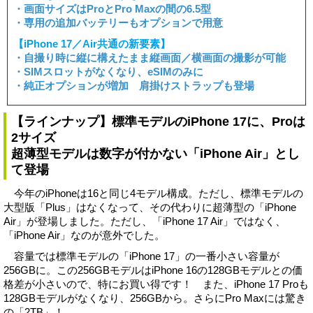
・画面サイズはProとPro Maxの間の6.5型
・専用の追加バッテリーもオプションで用意
【iPhone 17／Air共通の新要素】
・自撮り時に縦に構えたまま縦画面／横画面の撮影が可能
・SIMスロットがなくなり、eSIMのみに
・純正オプションが増加 肩掛けストラップも登場
【ラインナップ】標準モデルのiPhone 17に、Proは
2サイズ
超薄型モデルは数字が付かない「iPhone Air」とし
て登場
今年のiPhoneは16と同じ4モデル構成。ただし、標準モデルの
大型版「Plus」はなくなって、その代わりに超薄型の「iPhone
Air」が登場しました。ただし、「iPhone 17 Air」ではなく、
「iPhone Air」なのが意外でした。
容量では標準モデルの「iPhone 17」の一番小さい容量が
256GBに。この256GBモデルはiPhone 16の128GBモデルとの価
格差が小さいので、特にお買い得です！ また、iPhone 17 Proも
128GBモデルがなくなり、256GBから。さらにPro Maxには驚き
の「2TB」！