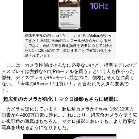
標準モデルのiPhone 17に、ついにProMotionがやっ
てきた！ 単純に画面のスクロールが滑らかになるだ
けでなく、画面の書き換え頻度を必要に応じて1秒あ
たり1～120回の間で可変にすることで省電力化も実
現されています
ここは「カメラ性能はそんなに必要ないけど、標準モデルのデ
ィスプレイは微妙なのでProモデルを買う」という人も多かった
部分。ディスプレイがProモデル並なのに、価格はそんなに高く
ない。「今年のiPhone 17は買い！」と言われる大きな要素で
す。
超広角のカメラが強化！ マクロ撮影もさらに綺麗に
カメラも進化しています。超広角カメラがiPhone 16の1200万
画素から4800万画素に進化。これにより、超広角カメラを使う広
い視野角の写真はもちろん、マクロ撮影においても、より緻密な
写真を残せるようになりました。