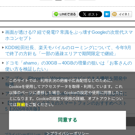
モバイルアスキー新着記事
画面が透ける!? 紐で発電!? 常識をぶっ壊すGoogleの次世代スマ
ホコンセプト
KDDI松田社長、楽天モバイルのローミングについて、今年9月
で終了の方針も「一部の過疎エリアで期間限定で継続」
ドコモ「ahamo」の30GB→40GBの増量の狙いは「お客さんの
使い方を検証したい」
アップル、iPhoneからWindowsにコピペできる機能を開発中
このサイトでは、利用状況の把握や広告配信などのために、
報道
Cookieを使用してアクセスデータを取得・利用しています。これ
以降のページに遷移した場合、Cookieの設定や使用に同意したこ
アップル、カメラ付きAirPodsを年内投入か 早ければ9月に
とになります。Cookieの設定や使用の詳細、オプトアウトについ
【決定版】ミドルクラスのスマートフォンのおすすめベスト
ては
詳細
をご覧ください。
5【2026年8月版】
同意する
これまでのNews
＞プライバシーポリシー
プライバシーポリシー
運営会社
お問い合わせ