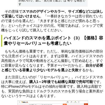
が高いので、逆に「見た目で選ぶ」は“有り”な発想で
す
その意味で
スマホのデザインやカラー、サイズ感などには決し
て妥協してはいけません
。「一番好きなカラーは売り切れていた
ので違うのを選んだ」「大きすぎると感じたけど慣れると思っ
た」といったチョイスはケガの元。可能であれば、ショップで実
機をじっくり試して購入してください。
ハイエンドのスマホを選ぶポイント（3）【価格】容
量やリセールバリューも考慮したい
もちろん価格も重要です。ただし、単純な販売価格以外の部分
でも注意ポイントはあります。まずは容量。ハイエンドスマホの
高性能カメラで写真や動画をどんどん撮影して貯め込むと、すぐ
に容量が足らなくなります。予算オーバーだからと、
自分が必要
と感じている容量より少ないモデルを選ぶと失敗
するかも。
また注目したいのが「リセールバリュー」。ハイエンドスマホ
は大事に使えば、
購入1～2年後でも結構な高額で売却可能
です。
特にiPhoneのProモデルはその傾向が顕著です。購入時は高額で
も、実質的な負担はミドルクラスのスマホを買う場合と案外差が
ないというケースはよくあります。