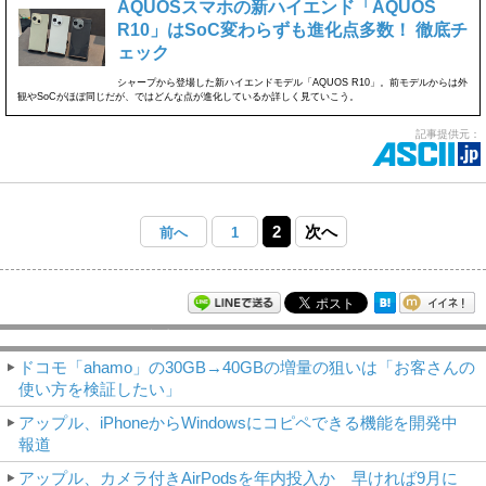
AQUOSスマホの新ハイエンド「AQUOS
R10」はSoC変わらずも進化点多数！ 徹底チ
ェック
シャープから登場した新ハイエンドモデル「AQUOS R10」。前モデルからは外
観やSoCがほぼ同じだが、ではどんな点が進化しているか詳しく見ていこう。
記事提供元：
2
次へ
前へ
1
モバイルアスキー新着記事
ドコモ「ahamo」の30GB→40GBの増量の狙いは「お客さんの
使い方を検証したい」
アップル、iPhoneからWindowsにコピペできる機能を開発中
報道
アップル、カメラ付きAirPodsを年内投入か 早ければ9月に