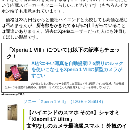
いう内蔵スピーカーもソニーらしいこだわりです（もちろんイヤ
ホン端子も用意されています）。
価格は23万円台からと他社ハイエンドと比較しても高価な感じ
は否めませんが、
所有欲をかきたてる1台に仕上がっている
こと
は間違いありません。過去にXperiaユーザーだった人にも注目し
てほしい製品です。
「Xperia 1 VIII」については以下の記事もチェッ
ク！
AIがエモい写真を自動提案!? α譲りのルック
を使いこなせるXperia 1 VIIIの新型カメラが
すごい
約4倍となる大型センサーを採用した望遠カメラは暗所ノイズが激減。AIが最適
なルックを提案する機能や、左右同一サイズになった高音質スピーカーも搭載しています。
■Amazon.co.jpで購入
ソニー「Xperia 1 VIII」（12GB＋256GB）
【ハイエンドのスマホ その3】シャオミ
「Xiaomi 17 Ultra」
文句なしのカメラ最強級スマホ！ 外観のイ