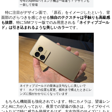
今年のXperiaハイエンド機は一味違う？ デザインも
一新して登場
特に注目がデザイン面で、「原石」をイメージしたという、背
面部のざらつきを感じさせる
独自のテクスチャは手触りも高級感
も抜群
。特にSIMフリー版でのみ用意される
「ネイティブゴール
ド」は引き込まれるような美しいカラー
です。
ネイティブゴールドの筐体は文句なしに美しいで
す！ カメラの位置も変更。横向きで構えたときにレ
ンズに指がかかりにくなっています
もちろん機能面も強化されています。特にカメラは、望遠レン
ズとAIに力が入っており、夜景での望遠の強さは、ライブやイベ
ントなどで特に威力を発揮するはず。左右均等のサイズにしたと