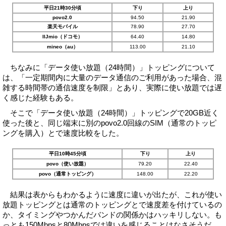
平日21時30分頃
下り
上り
povo2.0
94.50
21.90
楽天モバイル
78.90
27.70
IIJmio（ドコモ）
64.40
14.80
mineo（au）
113.00
21.10
ちなみに「データ使い放題（24時間）」トッピングについて
は、「一定期間内に大量のデータ通信のご利用があった場合、混
雑する時間帯の通信速度を制限」とあり、実際に使い放題では遅
く感じた経験もある。
そこで「データ使い放題（24時間）」トッピングで20GB近く
使った後と、同じ端末に別のpovo2.0回線のSIM（通常のトッピ
ングを購入）とで速度比較をした。
平日10時45分頃
下り
上り
povo（使い放題）
79.20
22.40
povo（通常トッピング）
148.00
22.20
結果は表からもわかるように速度に違いが出たが、これが使い
放題トッピングとは通常のトッピングとで速度差を付けているの
か、タイミングやつかんだバンドの関係かはハッキリしない。も
っとも150Mbpsと80Mbpsでは違いを感じることはなさそうだ。