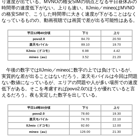
り速度が出ている。MVNOの格安SIMの弱点となる平日昼休みの
時間帯の速度低下がない。上りも速い。IIJmio／mineoはMVNO
の格安SIMで、こうした時間帯に大きく速度が下がることはなく
なっているものの、動画視聴では画質で差が出る可能性はある。
平日12時40分頃
下り
上り
povo2.0
84.70
20.50
楽天モバイル
89.10
19.70
IIJmio（ドコモ）
6.98
4.42
mineo（au）
3.52
21.20
午後の数字ではIIJmio／mineoに数字の上では負けているが、
実質的な差が出ることはないだろう。楽天モバイルは今回は問題
ない数値になっているが、エリアの問題や人が多い場所での速度
低下がある。そこを考慮すればpovo2.0のほうが優れていると言
えるだろう。夜も安定した数字を出している。
平日14時30分頃
下り
上り
povo2.0
78.60
19.30
楽天モバイル
74.70
22.10
IIJmio（ドコモ）
92.60
12.00
mineo（au）
126.00
21.30