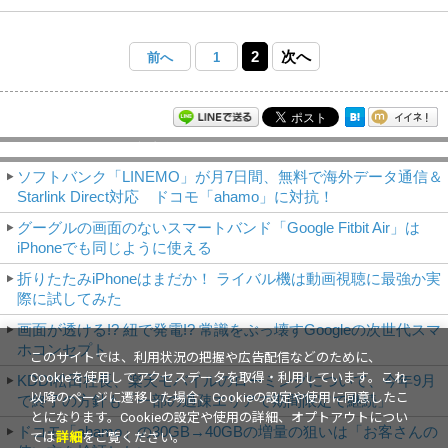
2
次へ
前へ
1
モバイルアスキー新着記事
ソフトバンク「LINEMO」が月7日間、無料で海外データ通信＆
Starlink Direct対応 ドコモ「ahamo」に対抗！
グーグルの画面のないスマートバンド「Google Fitbit Air」は
iPhoneでも同じように使える
折りたたみiPhoneはまだか！ ライバル機は動画視聴に最強か実
際に試してみた
画面が透ける!? 紐で発電!? 常識をぶっ壊すGoogleの次世代スマ
ホコンセプト
このサイトでは、利用状況の把握や広告配信などのために、
Cookieを使用してアクセスデータを取得・利用しています。これ
KDDI松田社長、楽天モバイルのローミングについて、今年9月
以降のページに遷移した場合、Cookieの設定や使用に同意したこ
で終了の方針も「一部の過疎エリアで期間限定で継続」
とになります。Cookieの設定や使用の詳細、オプトアウトについ
ドコモ「ahamo」の30GB→40GBの増量の狙いは「お客さんの
ては
詳細
をご覧ください。