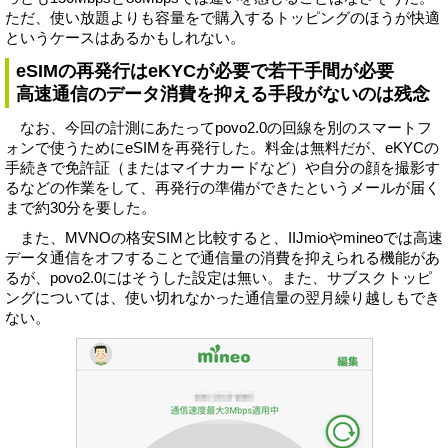
ただ、使い放題よりも容量をで購入するトッピングのほうが快適
というケースはあるかもしれない。
eSIMの再発行はeKYCが必要で若干手間が必要
高速通信のデータ消費を抑える手段がないのは残念
なお、今回の計測にあたってpovo2.0の回線を別のスマートフ
ォンで使うためにeSIMを再発行した。料金は無料だが、eKYCの
手続きで免許証（またはマイナカードなど）や自分の顔を撮影す
るなどの作業をして、再発行の準備ができたというメールが届く
まで約30分を要した。
また、MVNOの格安SIMと比較すると、IIJmioやmineoでは高速
データ通信をオフすることで通信量の消費を抑えられる機能があ
るが、povo2.0にはそうした設定は無い。また、サブスクトッピ
ングについては、使い切れなかった通信量の翌月繰り越しもでき
ない。