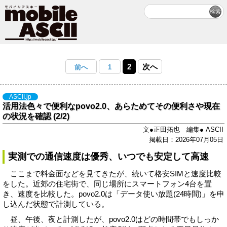
2
次へ
前へ
1
ASCII.jp
活用法色々で便利なpovo2.0、あらためてその便利さや現在
の状況を確認 (2/2)
文●正田拓也 編集● ASCII
掲載日：2026年07月05日
実測での通信速度は優秀、いつでも安定して高速
ここまで料金面などを見てきたが、続いて格安SIMと速度比較
をした。近郊の住宅街で、同じ場所にスマートフォン4台を置
き、速度を比較した。povo2.0は「データ使い放題(24時間)」を申
し込んだ状態で計測している。
昼、午後、夜と計測したが、povo2.0はどの時間帯でもしっか