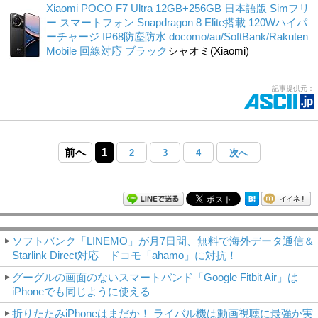
Xiaomi POCO F7 Ultra 12GB+256GB 日本語版 Simフリ
ー スマートフォン Snapdragon 8 Elite搭載 120Wハイパ
ーチャージ IP68防塵防水 docomo/au/SoftBank/Rakuten
Mobile 回線対応 ブラック
シャオミ(Xiaomi)
記事提供元：
前へ
1
2
3
4
次へ
モバイルアスキー新着記事
ソフトバンク「LINEMO」が月7日間、無料で海外データ通信＆
Starlink Direct対応 ドコモ「ahamo」に対抗！
グーグルの画面のないスマートバンド「Google Fitbit Air」は
iPhoneでも同じように使える
折りたたみiPhoneはまだか！ ライバル機は動画視聴に最強か実