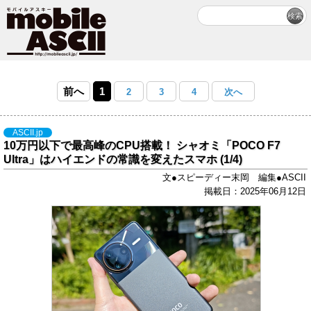
前へ
1
2
3
4
次へ
ASCII.jp
10万円以下で最高峰のCPU搭載！ シャオミ「POCO F7
Ultra」はハイエンドの常識を変えたスマホ (1/4)
文●スピーディー末岡 編集●ASCII
掲載日：2025年06月12日