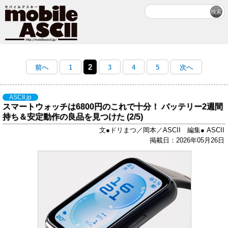
2
前へ
1
3
4
5
次へ
ASCII.jp
スマートウォッチは6800円のこれで十分！ バッテリー2週間
持ち＆安定動作の良品を見つけた (2/5)
文●ドリまつ／岡本／ASCII 編集● ASCII
掲載日：2026年05月26日