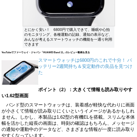
とにかく安い！ 6800円で購入できて、睡眠や心拍
のモニタリング、各種運動の記録、通知の表示など、
みんなが考えるスマートウォッチの機能を一通り利用
できます
YouTubeでファーウェイ・ジャパン「HUAWEI Band 11」のレビュー動画を見る
スマートウォッチは6800円のこれで十分！ バ
ッテリー2週間持ち＆安定動作の良品を見つけ
た
ポイント（2）：大きくて情報も読み取りやす
い1.62型画面
バンド型のスマートウォッチは、装着感が軽快な代わりに画面
が小さくて情報が読み取りにくいというイメージがあるかもしれ
ません。しかし、本製品は1.62型の有機ELを搭載。スリムな本体
幅を活かした縦長の画面は、時刻の確認はもちろん、メッセージ
の通知や運動中のデータなど、さまざまな情報が一度に読み取り
やすくなっています。