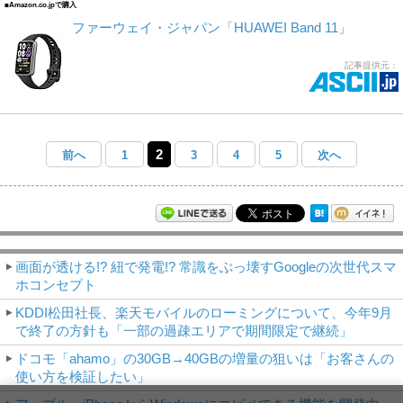
■Amazon.co.jpで購入
ファーウェイ・ジャパン「HUAWEI Band 11」
記事提供元：
2
前へ
1
3
4
5
次へ
モバイルアスキー新着記事
画面が透ける!? 紐で発電!? 常識をぶっ壊すGoogleの次世代スマ
ホコンセプト
KDDI松田社長、楽天モバイルのローミングについて、今年9月
で終了の方針も「一部の過疎エリアで期間限定で継続」
ドコモ「ahamo」の30GB→40GBの増量の狙いは「お客さんの
使い方を検証したい」