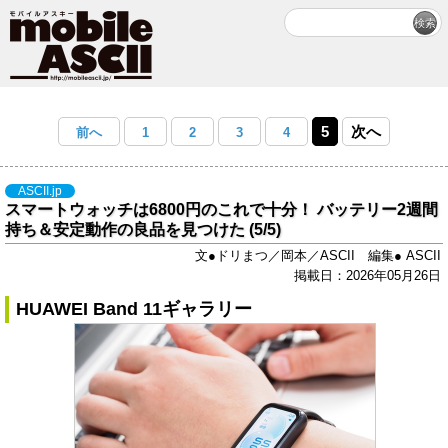
5
次へ
前へ
1
2
3
4
ASCII.jp
スマートウォッチは6800円のこれで十分！ バッテリー2週間
持ち＆安定動作の良品を見つけた (5/5)
文●ドリまつ／岡本／ASCII 編集● ASCII
掲載日：2026年05月26日
HUAWEI Band 11ギャラリー