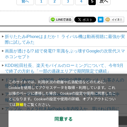
5
次へ
前へ
1
2
3
4
モバイルアスキー新着記事
折りたたみiPhoneはまだか！ ライバル機は動画視聴に最強か実
際に試してみた
画面が透ける!? 紐で発電!? 常識をぶっ壊すGoogleの次世代スマ
ホコンセプト
KDDI松田社長、楽天モバイルのローミングについて、今年9月
で終了の方針も「一部の過疎エリアで期間限定で継続」
ドコモ「ahamo」の30GB→40GBの増量の狙いは「お客さんの
このサイトでは、利用状況の把握や広告配信などのために、
使い方を検証したい」
Cookieを使用してアクセスデータを取得・利用しています。これ
以降のページに遷移した場合、Cookieの設定や使用に同意したこ
アップル、iPhoneからWindowsにコピペできる機能を開発中
とになります。Cookieの設定や使用の詳細、オプトアウトについ
報道
ては
詳細
をご覧ください。
アップル、カメラ付きAirPodsを年内投入か 早ければ9月に
同意する
これまでのNews