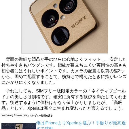
背面の微細な凹凸が手のひらに心地よくフィットし、安定した
持ちやすさもバツグンです。指紋が目立ちにくい実用性の高さも
初心者にはうれしいポイントです。カメラの配置も以前の縦3つ
から、固めて配置することで、横持ちで構えたときに指がレンズ
にかかりにくくなりました。
それにしても、SIMフリー版限定カラーの「ネイティブゴール
ド」の美しさは別格です。確実に所有する歓びを満たしてくれま
す。後述するように価格はかなり値上がりしましたが、「高級
品」として、Xperiaは完全に生まれ変わったと言えるでしょう。
YouTubeで「Xperia 1 VIII」のレビュー動画を見る
俺はiPhoneよりXperiaを選ぶ！手触りが最高過
ぎて感動