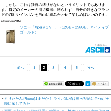
しかし、これは独自の縛りがないというメリットでもありま
す。特定のメーカーの周辺機器に縛られず、自分の好きなブラン
ドの時計やイヤホンを自由に組み合わせて楽しめばいいのです。
■Amazon.co.jpで購入
ソニー「Xperia 1 VIII」（12GB＋256GB、ネイティブ
ゴールド）
記事提供元：
2
前へ
1
3
4
5
次へ
モバイルアスキー新着記事
折りたたみiPhoneはまだか！ ライバル機は動画視聴に最強か実
際に試してみた