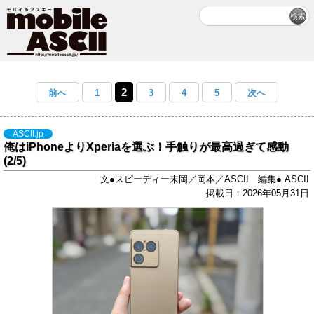
2
前へ
1
3
4
5
次へ
ASCII.jp
俺はiPhoneよりXperiaを選ぶ！手触りが最高過ぎて感動
(2/5)
文●スピーディー末岡／岡本／ASCII 編集● ASCII
掲載日：2026年05月31日