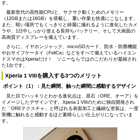
す。
最新世代の高性能CPUと、サクサク動くためのメモリー
（12GBまたは16GB）を搭載し、重い作業も快適にこなします。
また、暗い場所でもくっきりと綺麗に撮れるように進化したカメ
ラや、1日中しっかり使える長持ちバッテリー、そして大画面の
高画質ディスプレーを備えています。
さらに、イヤホンジャック、microSDカード、防水・防塵機能
やおサイフケータイ（FeliCa）などをすべて備えているハイエン
ドスマホはXperiaだけ！ ソニーならではのこだわりが凝縮され
た1台です。
Xperia 1 VIIIを購入する3つのメリット
ポイント（1）：見た瞬間、触った瞬間に感動するデザイン
見た目でハッキリとわかる進化点は、原石（ORE、オーア）を
イメージしたデザインです。Xperia 1 VIIIのために独自開発され
た「OREテクスチャ」と呼ばれる表面加工と繊細な塗装は、一度
実機に触れると感動するほど素晴らしい仕上がりになっていま
す。