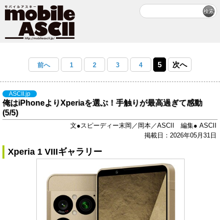
5
次へ
前へ
1
2
3
4
ASCII.jp
俺はiPhoneよりXperiaを選ぶ！手触りが最高過ぎて感動
(5/5)
文●スピーディー末岡／岡本／ASCII 編集● ASCII
掲載日：2026年05月31日
Xperia 1 VIIIギャラリー