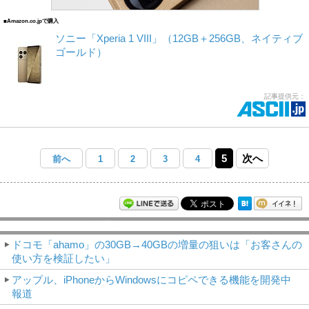
■Amazon.co.jpで購入
ソニー「Xperia 1 VIII」（12GB＋256GB、ネイティブ
ゴールド）
記事提供元：
5
次へ
前へ
1
2
3
4
モバイルアスキー新着記事
ドコモ「ahamo」の30GB→40GBの増量の狙いは「お客さんの
使い方を検証したい」
アップル、iPhoneからWindowsにコピペできる機能を開発中
報道