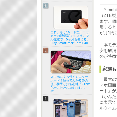
Y!mo
（ZTE
ます。価
用すると
これ、もう“カード型トラッ
が月1円
カーの理想型”でしょう。フ
ル充電で「5ヶ月も使える」
Eufy SmartTrack Card E40
本モデル
安を解消
のが特徴
家族も
スマホにくっ付くミニキー
最大の特
ボード！触ってわかる夢の
使い勝手と打ち心地「Clicks
マホ画面
Power Keyboard」はいい
ート」が
ぞ
（かんた
に表示で
ルタイム