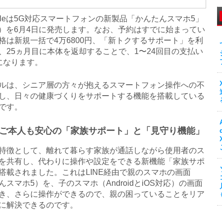
bileは5G対応スマートフォンの新製品「かんたんスマホ5」
製）を6月4日に発売します。なお、予約はすでに始まってい
格は新規一括で4万6800円、「新トクするサポート」を利
、25ヵ月目に本体を返却することで、1〜24回目の支払い
になります。
は、シニア層の方々が抱えるスマートフォン操作への不
し、日々の健康づくりをサポートする機能を搭載している
です。
ご本人も安心の「家族サポート」と「見守り機能」
徴として、離れて暮らす家族が通話しながら使用者のス
を共有し、代わりに操作や設定をできる新機能「家族サポ
搭載されました。これはLINE経由で親のスマホの画面
んスマホ5）を、子のスマホ（AndroidとiOS対応）の画面
き、さらに操作ができるので、親の困っていることをリア
に解決できるのです。