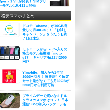
Xperia 1 VIIIが発表！ SIMフリ
ーモデルは6月11日発売
格安スマホまとめ
ドコモ「ahamo」が10GB増
量して月40GBに！ 「お試し
キャンペーン」をうたうも終
了日は未定
モトローラからFeliCa入りの
格安モデル新機種「moto
g37」 キャリア版は2万2000
円!?
Y!mobile、加入から1年間
1000円引き！ 家族割引や固定
セット割がなくても月30GBが
2508円から利用可能
プライムデーで買いなミドル
クラスのスマホはコレ！ 日本
通信SIMの加入パッケージも