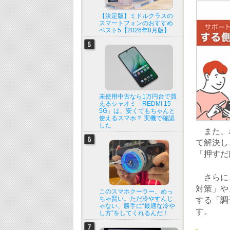
【決定版】ミドルクラスの
スマートフォンのおすすめ
ベスト5【2026年8月版】
未使用中古なら1万円台で買
えるシャオミ「REDMI 15
5G」は、安くてもちゃんと
使えるスマホ？ 実機で確認
した
また、ホ
て解決し
「押すだ
さらに、
対策」や
このスマホクーラー、めっ
ちゃ賢い。ただ冷やすんじ
する「調
ゃない、勝手に“最適な冷や
す。
し方”をしてくれるんだ！