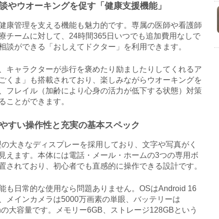
談やウオーキングを促す「健康支援機能」
康管理を支える機能も魅力的です。専属の医師や看護師
療チームに対して、24時間365日いつでも追加費用なしで
相談ができる「おしえてドクター」を利用できます。
キャラクターが歩行を褒めたり励ましたりしてくれるア
ごくま」も搭載されており、楽しみながらウオーキングを
、フレイル（加齢により心身の活力が低下する状態）対策
ることができます。
やすい操作性と充実の基本スペック
型の大きなディスプレーを採用しており、文字や写真がく
見えます。本体には電話・メール・ホームの3つの専用ボ
置されており、初心者でも直感的に操作できる設計です。
も日常的な使用なら問題ありません。OSはAndroid 16
、メインカメラは5000万画素の単眼、バッテリーは
mAhの大容量です。メモリー6GB、ストレージ128GBという