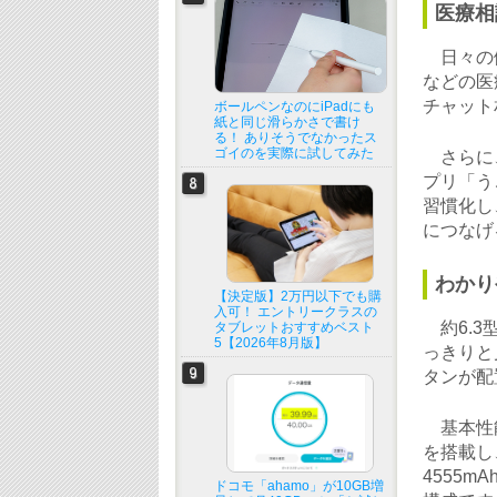
医療相
日々の健
などの医
チャット
ボールペンなのにiPadにも
紙と同じ滑らかさで書け
る！ ありそうでなかったス
ゴイのを実際に試してみた
さらに、
プリ「う
習慣化し
につなげ
わかり
【決定版】2万円以下でも購
入可！ エントリークラスの
約6.3
タブレットおすすめベスト
5【2026年8月版】
っきりと
タンが配
基本性能
を搭載し
4555
ドコモ「ahamo」が10GB増