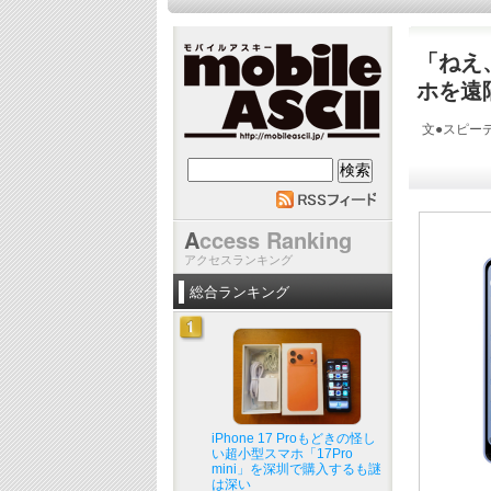
「ねえ
ホを遠
文●スピーデ
mobile ASCII
A
ccess Ranking
アクセスランキング
総合ランキング
iPhone 17 Proもどきの怪し
い超小型スマホ「17Pro
mini」を深圳で購入するも謎
は深い