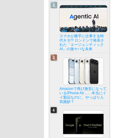
スマホが勝手に仕事する時
代キタ!? ロンドンで発表さ
れた「エージェンティック
AI」の激ヤバな未来
Amazonで再び激安になって
いるiPhone Air……本当にイ
イ製品なのに、やっぱり人
気微妙？