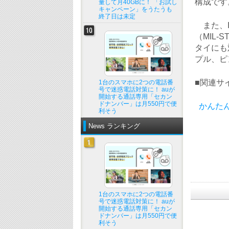
構成です
量して月40GBに！ 「お試し
キャンペーン」をうたうも
終了日は未定
また、IP
（MIL
タイにも
プル、ピ
■関連サ
1台のスマホに2つの電話番
号で迷惑電話対策に！ auが
開始する通話専用「セカン
ドナンバー」は月550円で便
かんた
利そう
News ランキング
1台のスマホに2つの電話番
号で迷惑電話対策に！ auが
開始する通話専用「セカン
ドナンバー」は月550円で便
利そう