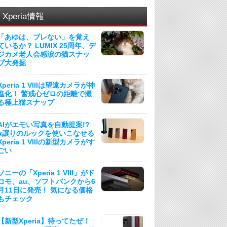
Xperia情報
「あゆは、ブレない」を覚え
ているか？ LUMIX 25周年、デ
ジカメ老人会感涙の猫スナッ
プ大発掘
Xperia 1 VIIIは望遠カメラが神
進化！ 警戒心ゼロの距離で撮
る極上猫スナップ
AIがエモい写真を自動提案!?
α譲りのルックを使いこなせる
Xperia 1 VIIIの新型カメラがす
ごい
ソニーの「Xperia 1 VIII」がド
コモ、au、ソフトバンクから6
月11日に発売！ 気になる価格
もチェック
【新型Xperia】待ってたぜ！