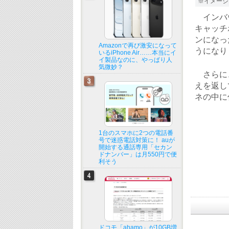
※イメージ
インバウ
キャッチ
ンになっ
Amazonで再び激安になって
うになり
いるiPhone Air……本当にイ
イ製品なのに、やっぱり人
気微妙？
さらに、
えを返し
ネの中に
1台のスマホに2つの電話番
号で迷惑電話対策に！ auが
開始する通話専用「セカン
ドナンバー」は月550円で便
利そう
ドコモ「ahamo」が10GB増