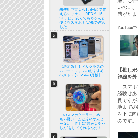
服にも合
いのに、
未使用中古なら1万円台で買
感がたま
えるシャオミ「REDMI 15
5G」は、安くてもちゃんと
使えるスマホ？ 実機で確認
した
YouTub
【決定版】ミドルクラスの
【推しポ
スマートフォンのおすすめ
ベスト5【2026年8月版】
視線を外
スマホで
経験はあ
反ですが
地までの
を下に向
このスマホクーラー、めっ
ちゃ賢い。ただ冷やすんじ
のです。
ゃない、勝手に“最適な冷や
し方”をしてくれるんだ！