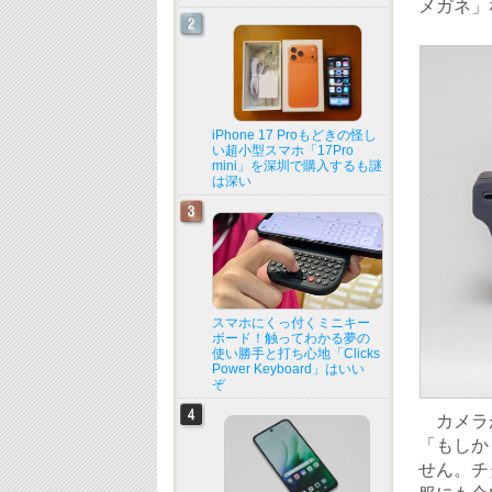
メガネ」
iPhone 17 Proもどきの怪し
い超小型スマホ「17Pro
mini」を深圳で購入するも謎
は深い
スマホにくっ付くミニキー
ボード！触ってわかる夢の
使い勝手と打ち心地「Clicks
Power Keyboard」はいい
ぞ
カメラが
「もしか
せん。チ