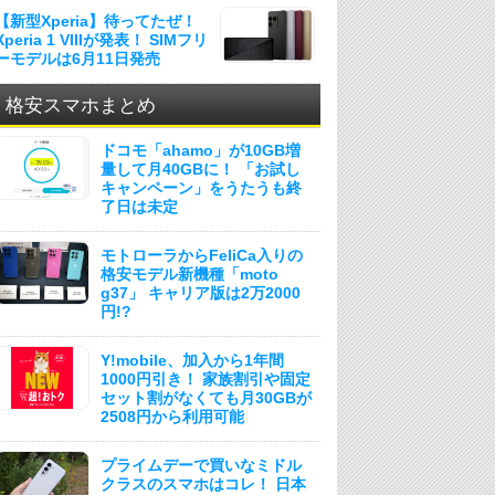
【新型Xperia】待ってたぜ！
Xperia 1 VIIIが発表！ SIMフリ
ーモデルは6月11日発売
格安スマホまとめ
ドコモ「ahamo」が10GB増
量して月40GBに！ 「お試し
キャンペーン」をうたうも終
了日は未定
モトローラからFeliCa入りの
格安モデル新機種「moto
g37」 キャリア版は2万2000
円!?
Y!mobile、加入から1年間
1000円引き！ 家族割引や固定
セット割がなくても月30GBが
2508円から利用可能
プライムデーで買いなミドル
クラスのスマホはコレ！ 日本