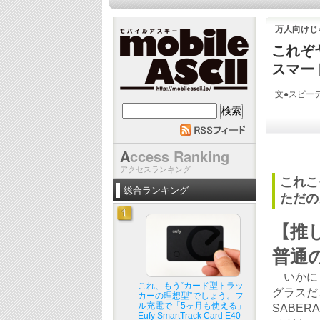
万人向けじ
これぞ
スマート
文●スピーデ
mobile ASCII
A
ccess Ranking
アクセスランキング
これこ
総合ランキング
ただの
【推
普通
いかにも
これ、もう“カード型トラッ
グラスだ
カーの理想型”でしょう。フ
ル充電で「5ヶ月も使える」
SABE
Eufy SmartTrack Card E40