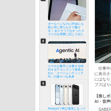
ボールペンなのにiPadにも
紙と同じ滑らかさで書け
る！ ありそうでなかったス
ゴイのを実際に試してみた
スマホが勝手に仕事する時
仕事中の
代キタ!? ロンドンで発表さ
れた「エージェンティック
に表示さ
AI」の激ヤバな未来
にはなり
ブズばり
【推しポ
AI・音
Amazonで再び激安になって
SABE