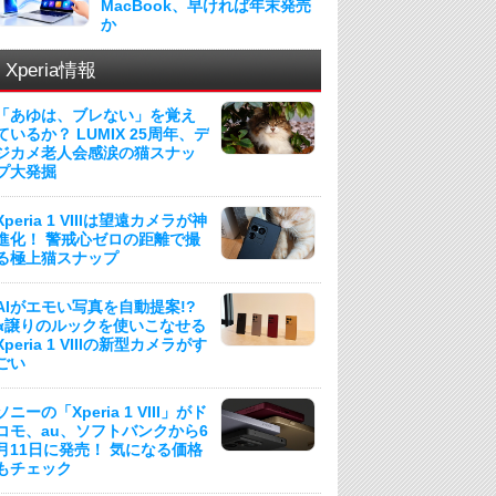
MacBook、早ければ年末発売
か
Xperia情報
「あゆは、ブレない」を覚え
ているか？ LUMIX 25周年、デ
ジカメ老人会感涙の猫スナッ
プ大発掘
Xperia 1 VIIIは望遠カメラが神
進化！ 警戒心ゼロの距離で撮
る極上猫スナップ
AIがエモい写真を自動提案!?
α譲りのルックを使いこなせる
Xperia 1 VIIIの新型カメラがす
ごい
ソニーの「Xperia 1 VIII」がド
コモ、au、ソフトバンクから6
月11日に発売！ 気になる価格
もチェック