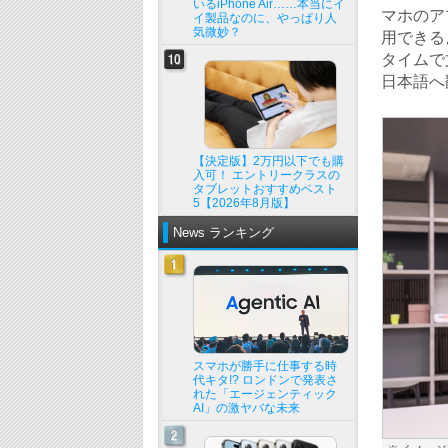
いるiPhone Air……本当にイ
マホのア
イ製品なのに、やっぱり人
気微妙？
用できる
タイムで
日本語へ
【決定版】2万円以下でも購
入可！ エントリークラスの
タブレットおすすめベスト
5【2026年8月版】
News ランキング
スマホが勝手に仕事する時
代キタ!? ロンドンで発表さ
れた「エージェンティック
AI」の激ヤバな未来