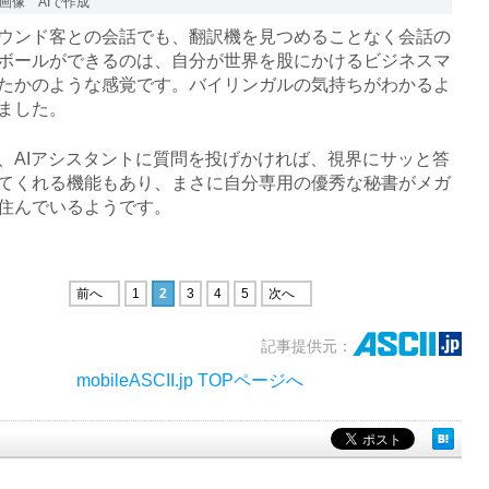
画像 AIで作成
ンド客との会話でも、翻訳機を見つめることなく会話の
ボールができるのは、自分が世界を股にかけるビジネスマ
たかのような感覚です。バイリンガルの気持ちがわかるよ
ました。
AIアシスタントに質問を投げかければ、視界にサッと答
てくれる機能もあり、まさに自分専用の優秀な秘書がメガ
住んでいるようです。
前へ
1
2
3
4
5
次へ
記事提供元：
mobileASCII.jp TOPページへ