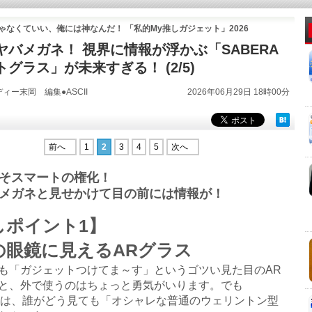
ゃなくていい、俺には神なんだ！ 「私的My推しガジェット」2026
ヤバメガネ！ 視界に情報が浮かぶ「SABERA
グラス」が未来すぎる！ (2/5)
ィー末岡 編集●ASCII
2026年06月29日 18時00分
前へ
1
2
3
4
5
次へ
そスマートの権化！
メガネと見せかけて目の前には情報が！
しポイント1】
の眼鏡に見えるARグラス
「ガジェットつけてま～す」というゴツい見た目のAR
と、外で使うのはちょっと勇気がいります。でも
RAは、誰がどう見ても「オシャレな普通のウェリントン型