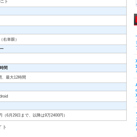
0ニト
80（右単眼）
ー
時間
間、最大12時間
roid
0円（6月29日まで、以降は9万2400円）
イト