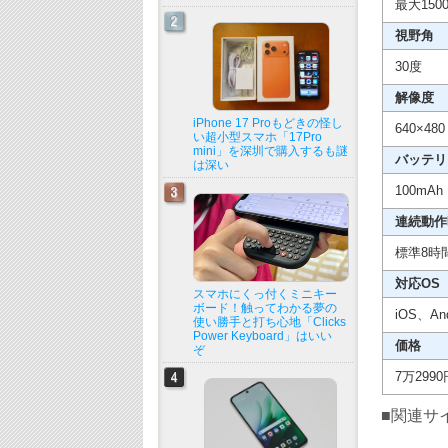
最大150
視野角
30度
解像度
iPhone 17 Proもどきの怪し
640×4
い超小型スマホ「17Pro
mini」を深圳で購入するも謎
バッテリ
は深い
100mAh
連続動作
標準8時
対応OS
スマホにくっ付くミニキー
ボード！触ってわかる夢の
iOS、And
使い勝手と打ち心地「Clicks
Power Keyboard」はいい
価格
ぞ
7万299
■関連サ