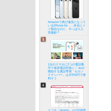
Amazonで再び激安になって
いるiPhone Air……本当にイ
イ製品なのに、やっぱり人
気微妙？
1台のスマホに2つの電話番
号で迷惑電話対策に！ auが
開始する通話専用「セカン
ドナンバー」は月550円で便
利そう
ドコモ「ahamo」が10GB増