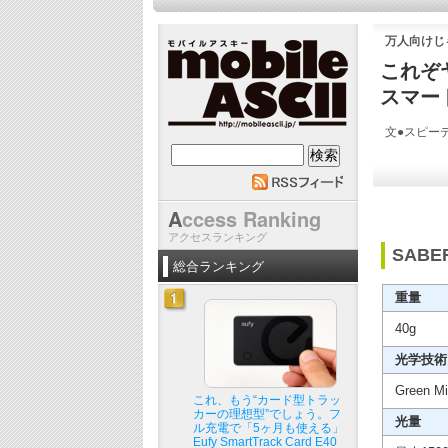
万人向けじ
これぞ
スマート
文●スピーデ
mobile ASCII
A
ccess Ranking
アクセスランキング
SAB
総合ランキング
重量
40g
光学技術
Green M
これ、もう“カード型トラッ
カーの理想型”でしょう。フ
光量
ル充電で「5ヶ月も使える」
Eufy SmartTrack Card E40