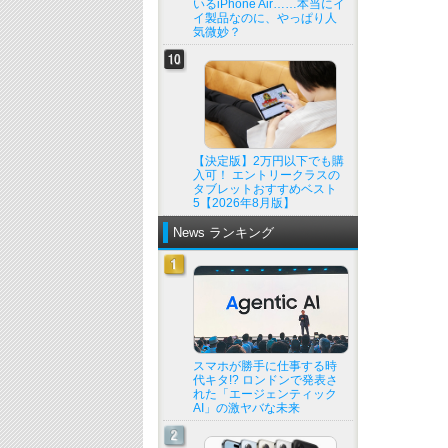
いるiPhone Air……本当にイ
イ製品なのに、やっぱり人
気微妙？
【決定版】2万円以下でも購
入可！ エントリークラスの
タブレットおすすめベスト
5【2026年8月版】
News ランキング
スマホが勝手に仕事する時
代キタ!? ロンドンで発表さ
れた「エージェンティック
AI」の激ヤバな未来