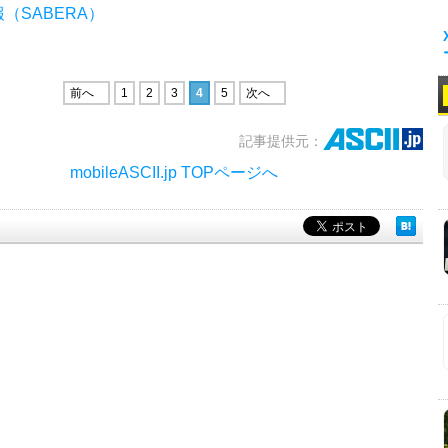
（SABERA）
前へ
1
2
3
4
5
次へ
記事提供元：
mobileASCII.jp TOPページへ