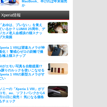
MacBook、早ければ年末発売
か
Xperia情報
「あゆは、ブレない」を覚え
ているか？ LUMIX 25周年、デ
ジカメ老人会感涙の猫スナッ
プ大発掘
Xperia 1 VIIIは望遠カメラが神
進化！ 警戒心ゼロの距離で撮
る極上猫スナップ
AIがエモい写真を自動提案!?
α譲りのルックを使いこなせる
Xperia 1 VIIIの新型カメラがす
ごい
ソニーの「Xperia 1 VIII」がド
コモ、au、ソフトバンクから6
月11日に発売！ 気になる価格
もチェック