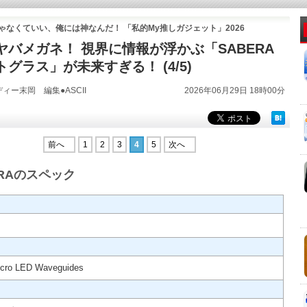
ゃなくていい、俺には神なんだ！ 「私的My推しガジェット」2026
ヤバメガネ！ 視界に情報が浮かぶ「SABERA
グラス」が未来すぎる！ (4/5)
ィー末岡 編集●ASCII
2026年06月29日 18時00分
前へ
1
2
3
4
5
次へ
ERAのスペック
icro LED Waveguides