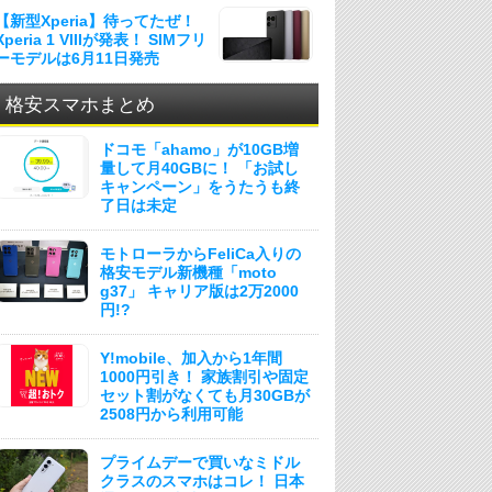
【新型Xperia】待ってたぜ！
Xperia 1 VIIIが発表！ SIMフリ
ーモデルは6月11日発売
格安スマホまとめ
ドコモ「ahamo」が10GB増
量して月40GBに！ 「お試し
キャンペーン」をうたうも終
了日は未定
モトローラからFeliCa入りの
格安モデル新機種「moto
g37」 キャリア版は2万2000
円!?
Y!mobile、加入から1年間
1000円引き！ 家族割引や固定
セット割がなくても月30GBが
2508円から利用可能
プライムデーで買いなミドル
クラスのスマホはコレ！ 日本