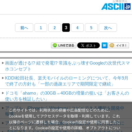
記事提供元：
3
前へ
1
2
4
5
次へ
モバイルアスキー新着記事
画面が透ける!? 紐で発電!? 常識をぶっ壊すGoogleの次世代スマ
ホコンセプト
KDDI松田社長、楽天モバイルのローミングについて、今年9月
で終了の方針も「一部の過疎エリアで期間限定で継続」
ドコモ「ahamo」の30GB→40GBの増量の狙いは「お客さんの
使い方を検証したい」
アップル、iPhoneからWindowsにコピペできる機能を開発中
このサイトでは、利用状況の把握や広告配信などのために、
報道
Cookieを使用してアクセスデータを取得・利用しています。これ
以降のページに遷移した場合、Cookieの設定や使用に同意したこ
アップル、カメラ付きAirPodsを年内投入か 早ければ9月に
とになります。Cookieの設定や使用の詳細、オプトアウトについ