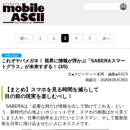
3
前へ
1
2
4
5
次へ
ASCII.jp
これぞヤバメガネ！ 視界に情報が浮かぶ「SABERAスマー
トグラス」が未来すぎる！ (3/5)
文●スピーディー末岡 編集●ASCII
掲載日：2026年06月29日
【まとめ】スマホを見る時間を減らして
目の前の現実を楽しむべし！
SABERAは「必要な時だけ情報を出して助けてくれる」とい
う、新時代の心地よいガジェットです。スマホの画面ばかり見て
しまう人や、仕事の効率を上げたいビジネスマン、そして最新技
術を日常に溶け込ませたい人にオススメです。