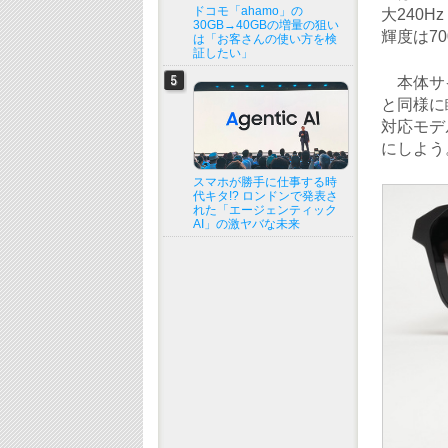
ドコモ「ahamo」の
大240Hz
30GB→40GBの増量の狙い
輝度は7
は「お客さんの使い方を検
証したい」
本体サイズ
と同様に
対応モデ
にしよう
スマホが勝手に仕事する時
代キタ!? ロンドンで発表さ
れた「エージェンティック
AI」の激ヤバな未来