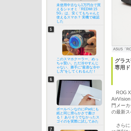
未使用中古なら1万円台で買
えるシャオミ「REDMI 15
5G」は、安くてもちゃんと
使えるスマホ？ 実機で確認
した
ASUS「RO
このスマホクーラー、めっ
グラス
ちゃ賢い。ただ冷やすんじ
専用ド
ゃない、勝手に“最適な冷や
し方”をしてくれるんだ！
ROG X
AirVi
門メーカ
ボールペンなのにiPadにも
の最新ス
紙と同じ滑らかさで書け
る！ ありそうでなかったス
ゴイのを実際に試してみた
さらに、