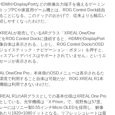
MIやDisplayPortなどの映像出力端子を備えるゲーミン
ップPCや家庭用ゲーム機とは、ROG Control Dock経由
ることになる。このドックのおかげで、従来よりも幅広い
続しやすくなったわけだ。
EALが発売しているARグラス「XREAL One/One
をROG Control Dockに接続すると、HDMIやDisplayPort
自体は表示される。しかし、ROG Control DockのOSD
ジョイスティック・ナビゲーション・ボタン）を押すと、
ィスプレイデバイスはサポートされていません」というエ
セージが表示される。
L One/One Pro」本体側のOSDメニューは表示されるた
環境で利用すること自体は可能だが、ROG XREAL R1本
機能は利用できないわけだ。
REAL R1のARグラスとしての基本仕様はXREAL One Pro
としている。光学機構は「X Prism」で、視野角は57度。
ーにはソニー製0.55インチMicro OLEDを採用し、解像
あたり1920×1080ドットとなる。リフレッシュレートは最