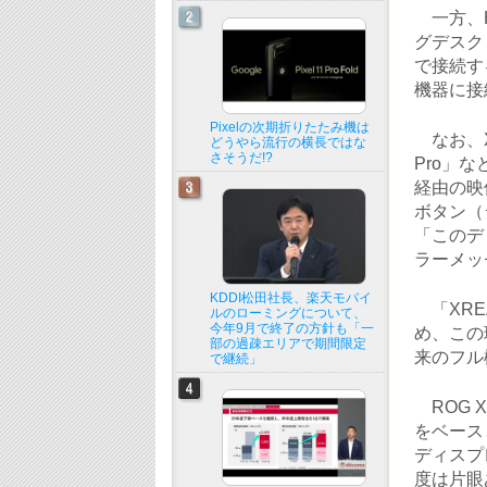
一方、HD
グデスクト
で接続す
機器に接
Pixelの次期折りたたみ機は
なお、XR
どうやら流行の横長ではな
さそうだ!?
Pro」など
経由の映像
ボタン（
「このデ
ラーメッ
KDDI松田社長、楽天モバイ
「XREA
ルのローミングについて、
今年9月で終了の方針も「一
め、この
部の過疎エリアで期間限定
来のフル
で継続」
ROG X
をベース
ディスプレ
度は片眼