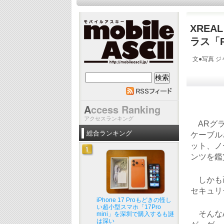
XREA
ラス「R
文●写真 ジャ
mobile ASCII
A
ccess Ranking
アクセスランキング
ARグラ
総合ランキング
ケーブル
ット、ノ
ンツを鑑
しかも画
セキュリ
iPhone 17 Proもどきの怪し
い超小型スマホ「17Pro
そんなA
mini」を深圳で購入するも謎
は深い