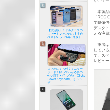
が、ゲーミ
本製品は
「ROG C
で映像信
デスクト
【決定版】ミドルクラスの
える注目
スマートフォンのおすすめ
ベスト5【2026年8月版】
筆者は「
している。
で、スペ
レビュー
スマホにくっ付くミニキー
ボード！触ってわかる夢の
使い勝手と打ち心地「Clicks
Power Keyboard」はいい
ぞ