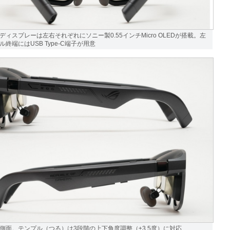
ディスプレーは左右それぞれにソニー製0.55インチMicro OLEDが搭載。左
終端にはUSB Type-C端子が用意
側面。テンプル（つる）は3段階の上下角度調整（±3.5度）に対応