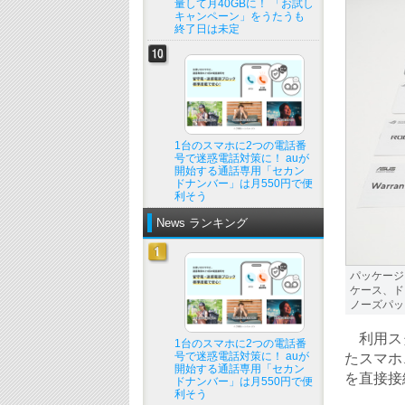
量して月40GBに！ 「お試し
キャンペーン」をうたうも
終了日は未定
1台のスマホに2つの電話番
号で迷惑電話対策に！ auが
開始する通話専用「セカン
ドナンバー」は月550円で便
利そう
News ランキング
パッケージに
ケース、ド
ノーズパッ
利用スタ
1台のスマホに2つの電話番
号で迷惑電話対策に！ auが
たスマホ
開始する通話専用「セカン
を直接接
ドナンバー」は月550円で便
利そう