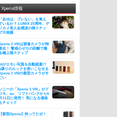
Xperia情報
「あゆは、ブレない」を覚え
ているか？ LUMIX 25周年、デ
ジカメ老人会感涙の猫スナッ
プ大発掘
Xperia 1 VIIIは望遠カメラが神
進化！ 警戒心ゼロの距離で撮
る極上猫スナップ
AIがエモい写真を自動提案!?
α譲りのルックを使いこなせる
Xperia 1 VIIIの新型カメラがす
ごい
ソニーの「Xperia 1 VIII」がド
コモ、au、ソフトバンクから6
月11日に発売！ 気になる価格
もチェック
【新型Xperia】待ってたぜ！