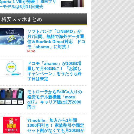
Xperia 1 VIIIが発表！ SIMフリ
ーモデルは6月11日発売
格安スマホまとめ
ソフトバンク「LINEMO」が
月7日間、無料で海外データ通
信＆Starlink Direct対応 ドコ
モ「ahamo」に対抗！
NEW!
ドコモ「ahamo」が10GB増
量して月40GBに！ 「お試し
キャンペーン」をうたうも終
了日は未定
モトローラからFeliCa入りの
格安モデル新機種「moto
g37」 キャリア版は2万2000
円!?
Y!mobile、加入から1年間
1000円引き！ 家族割引や固定
セット割がなくても月30GBが