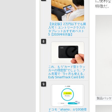
に便利なド
特徴だ。
【決定版】2万円以下でも購
入可！ エントリークラスの
タブレットおすすめベスト
5【2026年8月版】
これ、もう“カード型トラッ
カーの理想型”でしょう。フ
ル充電で「5ヶ月も使える」
Eufy SmartTrack Card E40
製品パッケ
ドコモ「ahamo」が10GB増