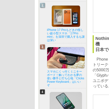
iPhone 17 Proもどきの怪し
い超小型スマホ「17Pro
mini」を深圳で購入するも謎
Not
は深い
機
日本で
Phone 
トリークラ
の5000
スマホにくっ付くミニキー
ボード！触ってわかる夢の
「Glyp
使い勝手と打ち心地「Clicks
ユニボデ
Power Keyboard」はいい
ぞ
っている