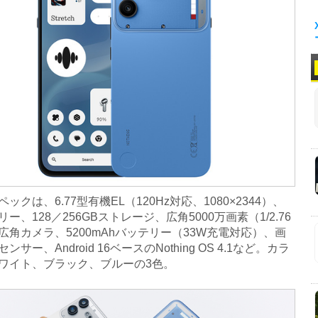
クは、6.77型有機EL（120Hz対応、1080×2344）、
リー、128／256GBストレージ、広角5000万画素（1/2.76
広角カメラ、5200mAhバッテリー（33W充電対応）、画
ンサー、Android 16ベースのNothing OS 4.1など。カラ
ワイト、ブラック、ブルーの3色。