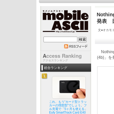
Nothi
発表 
文●オカモト
mobile ASCII
Nothi
A
ccess Ranking
(4b)」
アクセスランキング
総合ランキング
これ、もう“カード型トラッ
カーの理想型”でしょう。フ
ル充電で「5ヶ月も使える」
Eufy SmartTrack Card E40