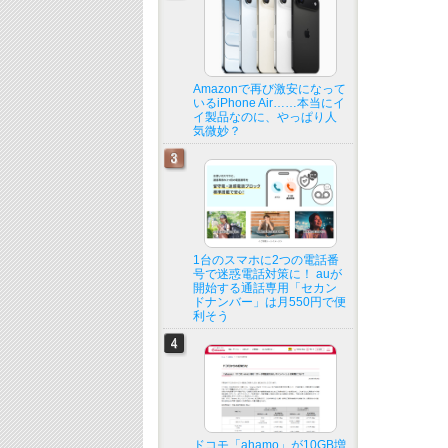
Amazonで再び激安になって
いるiPhone Air……本当にイ
イ製品なのに、やっぱり人
気微妙？
1台のスマホに2つの電話番
号で迷惑電話対策に！ auが
開始する通話専用「セカン
ドナンバー」は月550円で便
利そう
ドコモ「ahamo」が10GB増