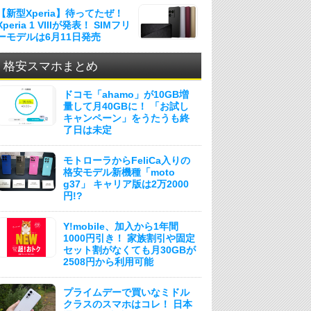
【新型Xperia】待ってたぜ！
Xperia 1 VIIIが発表！ SIMフリ
ーモデルは6月11日発売
格安スマホまとめ
ドコモ「ahamo」が10GB増
量して月40GBに！ 「お試し
キャンペーン」をうたうも終
了日は未定
モトローラからFeliCa入りの
格安モデル新機種「moto
g37」 キャリア版は2万2000
円!?
Y!mobile、加入から1年間
1000円引き！ 家族割引や固定
セット割がなくても月30GBが
2508円から利用可能
プライムデーで買いなミドル
クラスのスマホはコレ！ 日本