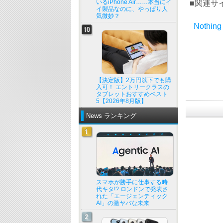
いるiPhone Air……本当にイ
■関連サ
イ製品なのに、やっぱり人
気微妙？
Nothing
【決定版】2万円以下でも購
入可！ エントリークラスの
タブレットおすすめベスト
5【2026年8月版】
News ランキング
スマホが勝手に仕事する時
代キタ!? ロンドンで発表さ
れた「エージェンティック
AI」の激ヤバな未来