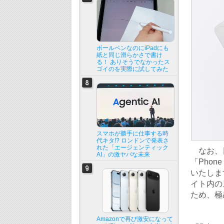
ボールペンなのにiPadにも
紙と同じ滑らかさで書け
る！ ありそうでなかったス
ゴイのを実際に試してみた
スマホが勝手に仕事する時
代キタ!? ロンドンで発表さ
れた「エージェンティック
なお、日本
AI」の激ヤバな未来
「Pho
いたしま
イト内の
ため、極
Amazonで再び激安になって