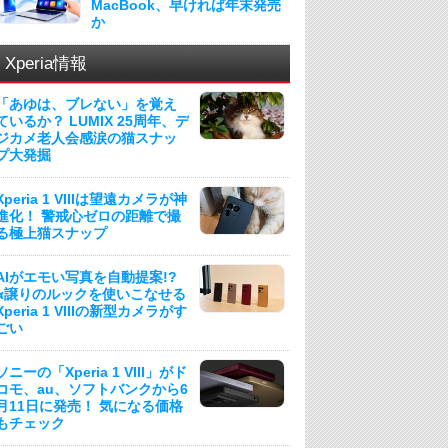
MacBook、早ければ年末発売
か
Xperia情報
「あゆは、ブレない」を覚え
ているか？ LUMIX 25周年、デ
ジカメ老人会感涙の猫スナッ
プ大発掘
Xperia 1 VIIIは望遠カメラが神
進化！ 警戒心ゼロの距離で撮
る極上猫スナップ
AIがエモい写真を自動提案!?
α譲りのルックを使いこなせる
Xperia 1 VIIIの新型カメラがす
ごい
ソニーの「Xperia 1 VIII」がド
コモ、au、ソフトバンクから6
月11日に発売！ 気になる価格
もチェック