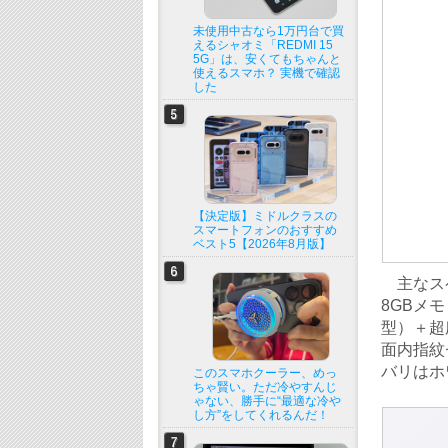
未使用中古なら1万円台で買
えるシャオミ「REDMI 15
5G」は、安くてもちゃんと
使えるスマホ？ 実機で確認
した
【決定版】ミドルクラスの
スマートフォンのおすすめ
ベスト5【2026年8月版】
主なスペッ
8GBメモ
型）＋超
面内指紋セ
バリはホ
このスマホクーラー、めっ
ちゃ賢い。ただ冷やすんじ
ゃない、勝手に“最適な冷や
し方”をしてくれるんだ！