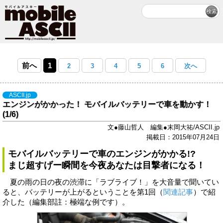
前へ
1
2
3
4
5
6
次へ
ASCII.jp
エンジンがかかった！ モバイルバッテリーで車を動かす！
(1/6)
文●藤山哲人 編集●末岡大祐/ASCII.jp
掲載日：2015年07月24日
モバイルバッテリーで車のエンジンがかかる!?
まじ超すげー瞬間を今夜あなたは目撃者になる！
夏の雨の日の夜の渋滞に「ラブライブ！」を大音量で聞いてい
ると、バッテリーが上がるということを第1回（
関連記事
）で紹
介した（編集部註：極端な例です）。