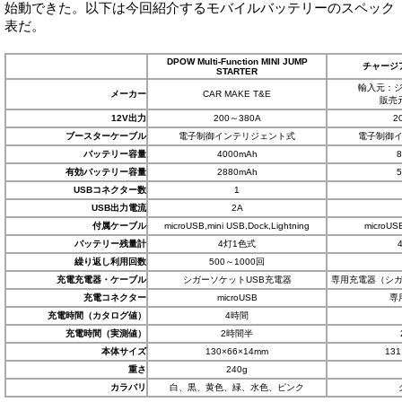
始動できた。以下は今回紹介するモバイルバッテリーのスペック
表だ。
DPOW Multi-Function MINI JUMP
チャージ
STARTER
輸入元：
メーカー
CAR MAKE T&E
販売元：
12V出力
200～380A
2
ブースターケーブル
電子制御インテリジェント式
電子制御
バッテリー容量
4000mAh
8
有効バッテリー容量
2880mAh
5
USBコネクター数
1
USB出力電流
2A
付属ケーブル
microUSB,mini USB,Dock,Lightning
microUS
バッテリー残量計
4灯1色式
繰り返し利用回数
500～1000回
充電充電器・ケーブル
シガーソケットUSB充電器
専用充電器（シ
充電コネクター
microUSB
専
充電時間（カタログ値）
4時間
充電時間（実測値）
2時間半
本体サイズ
130×66×14mm
13
重さ
240g
カラバリ
白、黒、黄色、緑、水色、ピンク