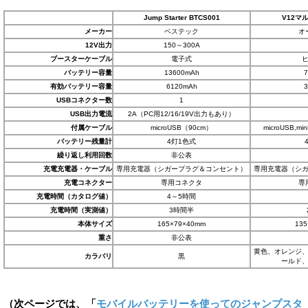
Jump Starter BTCS001
V12マ
メーカー
ベステック
オ
12V出力
150～300A
ブースターケーブル
電子式
バッテリー容量
13600mAh
7
有効バッテリー容量
6120mAh
3
USBコネクター数
1
USB出力電流
2A（PC用12/16/19V出力もあり）
付属ケーブル
microUSB（90cm）
microUSB,min
バッテリー残量計
4灯1色式
繰り返し利用回数
非公表
充電充電器・ケーブル
専用充電器（シガープラグ＆コンセント）
専用充電器（シ
充電コネクター
専用コネクタ
専
充電時間（カタログ値）
4～5時間
充電時間（実測値）
3時間半
本体サイズ
165×79×40mm
13
重さ
非公表
黄色、オレンジ
カラバリ
黒
ールド
（次ページでは、「
モバイルバッテリーを使ってのジャンプスタ