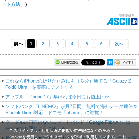
ート方法
」）
記事提供元：
前へ
1
2
3
4
5
6
次へ
モバイルアスキー新着記事
これならiPhoneの折りたたみにも（多分）勝てる「Galazy Z
Fold8 Ultra」を実際にテストする
アップル「iPhone 17」早ければ今日にも値上げか
ソフトバンク「LINEMO」が月7日間、無料で海外データ通信＆
Starlink Direct対応 ドコモ「ahamo」に対抗！
グーグルの画面のないスマートバンド「Google Fitbit Air」は
iPhoneでも同じように使える
このサイトでは、利用状況の把握や広告配信などのために、
Cookieを使用してアクセスデータを取得・利用しています。これ
折りたたみiPhoneはまだか！ ライバル機は動画視聴に最強か実