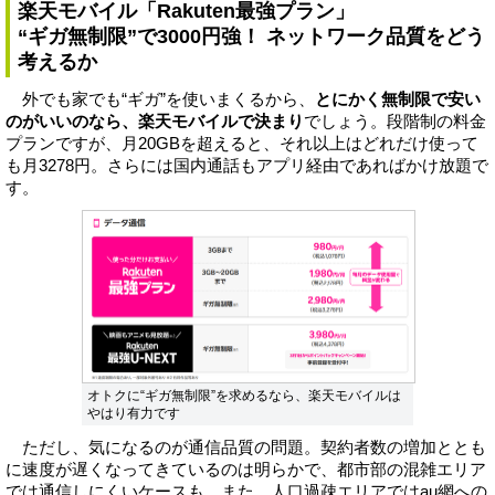
楽天モバイル「Rakuten最強プラン」
“ギガ無制限”で3000円強！ ネットワーク品質をどう
考えるか
外でも家でも“ギガ”を使いまくるから、
とにかく無制限で安い
のがいいのなら、楽天モバイルで決まり
でしょう。段階制の料金
プランですが、月20GBを超えると、それ以上はどれだけ使って
も月3278円。さらには国内通話もアプリ経由であればかけ放題で
す。
オトクに“ギガ無制限”を求めるなら、楽天モバイルは
やはり有力です
ただし、気になるのが通信品質の問題。契約者数の増加ととも
に速度が遅くなってきているのは明らかで、都市部の混雑エリア
では通信しにくいケースも。また、人口過疎エリアではau網への