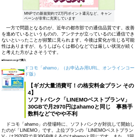
MNPでの新規契約で2万円ポイント還元など、キャン
ペーンが非常に充実しています
一方で問題となるのが、近年の都市部での通信品質です。改善
を進めているというものの、アンテナが立っているのに通信でき
ないといったことが頻繁に見られます。今後は変化が生じる可能
性はありますが、もうしばらくは都心などでは厳しい状況が続く
と考えた方がよさそうです。
■Amazon.co.jpで購入
ドコモ「ahamo」（お申込み用URL、オンラインコー
ド版）
【ギガ大量消費可！の格安料金プラン その
4】
ソフトバンク「LINEMOベストプランV」
30GBで月2970円はahamoと同じ 事務手
数料などでやや不利
ドコモ「ahamo」の登場時に、ソフトバンクが対抗して開始し
たのが「LINEMO」です。上位プランの「LINEMOベストプラン
V」は2970円で月30GB使えるのはahamoと同じです。また、1回