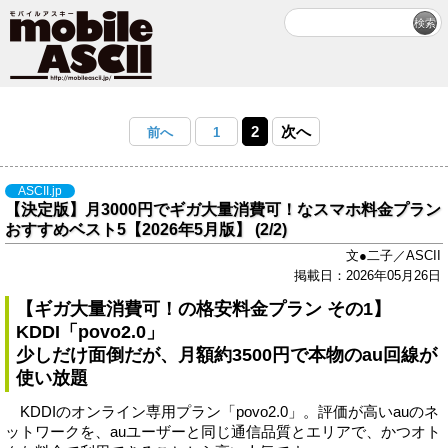
2
次へ
前へ
1
ASCII.jp
【決定版】月3000円でギガ大量消費可！なスマホ料金プラン
おすすめベスト5【2026年5月版】 (2/2)
文●二子／ASCII
掲載日：2026年05月26日
【ギガ大量消費可！の格安料金プラン その1】
KDDI「povo2.0」
少しだけ面倒だが、月額約3500円で本物のau回線が
使い放題
KDDIのオンライン専用プラン「povo2.0」。評価が高いauのネ
ットワークを、auユーザーと同じ通信品質とエリアで、かつオト