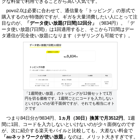
クな料金で利用できることから高い人気です。
povo2.0は必要に合わせて、通信量を「トッピング」の形式で
購入するのが特徴的ですが、ギガを大量消費したい人にとって注
目なのが、
「データ使い放題(7日間)12回分」
（9834円）。「デ
ータ使い放題(7日間)」は1回適用すると、そこから7日間はデー
タ通信が完全使い放題になります（テザリングも可能です）。
「1週間使い放題」のトッピングが12個セットで1万
円を切る価格です。1週間ごとにコードを入力しない
といけないのが若干面倒ですが、それでも相当にオト
クです
つまり84日分が9834円、
1ヵ月（30日）換算で月3512円
。1週
間に1回、コードを入力しないといけないのが少々面倒なのです
が、次に紹介する楽天モバイルと比較しても、大差ない料金で
「auネットワークが使い放題」
なのは、メリット大きすぎです。