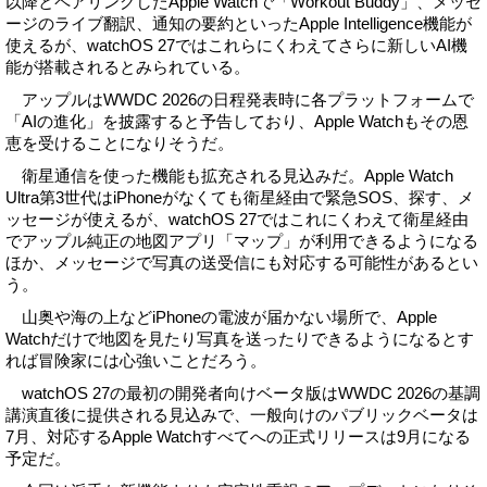
以降とペアリングしたApple Watchで「Workout Buddy」、メッセ
ージのライブ翻訳、通知の要約といったApple Intelligence機能が
使えるが、watchOS 27ではこれらにくわえてさらに新しいAI機
能が搭載されるとみられている。
アップルはWWDC 2026の日程発表時に各プラットフォームで
「AIの進化」を披露すると予告しており、Apple Watchもその恩
恵を受けることになりそうだ。
衛星通信を使った機能も拡充される見込みだ。Apple Watch
Ultra第3世代はiPhoneがなくても衛星経由で緊急SOS、探す、メ
ッセージが使えるが、watchOS 27ではこれにくわえて衛星経由
でアップル純正の地図アプリ「マップ」が利用できるようになる
ほか、メッセージで写真の送受信にも対応する可能性があるとい
う。
山奥や海の上などiPhoneの電波が届かない場所で、Apple
Watchだけで地図を見たり写真を送ったりできるようになるとす
れば冒険家には心強いことだろう。
watchOS 27の最初の開発者向けベータ版はWWDC 2026の基調
講演直後に提供される見込みで、一般向けのパブリックベータは
7月、対応するApple Watchすべてへの正式リリースは9月になる
予定だ。