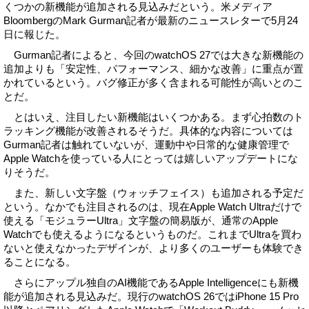
くつかの新機能が追加される見込みだという。米メディア
BloombergのMark Gurman記者が最新のニュースレターで5月24
日に報じた。
Gurman記者によると、今回のwatchOS 27では大きな新機能の
追加よりも「安定性、パフォーマンス、細かな改善」に重点が置
かれているという。バグ修正が多く含まれる可能性が高いとのこ
とだ。
とはいえ、注目したい新機能はいくつかある。まず心拍数のト
ラッキング機能が改善されるそうだ。具体的な内容については
Gurman記者は触れていないが、運動中や日常的な健康管理で
Apple Watchを使っている人にとっては嬉しいアップデートにな
りそうだ。
また、新しい文字盤（ウォッチフェイス）も追加される予定だ
という。なかでも注目されるのは、現在Apple Watch Ultraだけで
使える「モジュラーUltra」文字盤の簡易版が、通常のApple
Watchでも使えるようになるというものだ。これまでUltraを買わ
ないと使えなかったデザインが、より多くのユーザーも体験でき
ることになる。
さらにアップル独自のAI機能であるApple Intelligenceにも新機
能が追加される見込みだ。現行のwatchOS 26ではiPhone 15 Pro