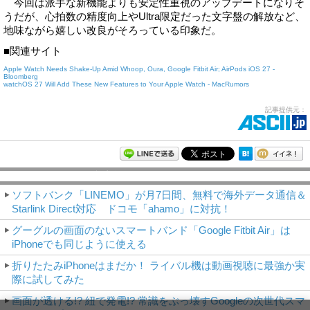
今回は派手な新機能よりも安定性重視のアップデートになりそ
うだが、心拍数の精度向上やUltra限定だった文字盤の解放など、
地味ながら嬉しい改良がそろっている印象だ。
■関連サイト
Apple Watch Needs Shake-Up Amid Whoop, Oura, Google Fitbit Air; AirPods iOS 27 -
Bloomberg
watchOS 27 Will Add These New Features to Your Apple Watch - MacRumors
記事提供元：
モバイルアスキー新着記事
ソフトバンク「LINEMO」が月7日間、無料で海外データ通信＆
Starlink Direct対応 ドコモ「ahamo」に対抗！
グーグルの画面のないスマートバンド「Google Fitbit Air」は
iPhoneでも同じように使える
折りたたみiPhoneはまだか！ ライバル機は動画視聴に最強か実
際に試してみた
画面が透ける!? 紐で発電!? 常識をぶっ壊すGoogleの次世代スマ