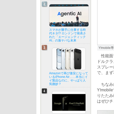
スマホが勝手に仕事する時
代キタ!? ロンドンで発表さ
れた「エージェンティック
AI」の激ヤバな未来
Y!mob
性能面で
ドルクラ
スプレー
で、まず
Amazonで再び激安になって
いるiPhone Air……本当にイ
イ製品なのに、やっぱり人
ちなみに前
気微妙？
Y!mo
りたたみ
はぜひチ