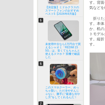
す。背面
【決定版】ミドルクラスの
気などを
スマートフォンのおすすめ
ベスト5【2026年8月版】
折りた
す。本体
か、机の
トモデル
す。縦折
す。
未使用中古なら1万円台で買
えるシャオミ「REDMI 15
5G」は、安くてもちゃんと
使えるスマホ？ 実機で確認
した
このスマホクーラー、めっ
ちゃ賢い。ただ冷やすんじ
ゃない、勝手に“最適な冷や
し方”をしてくれるんだ！