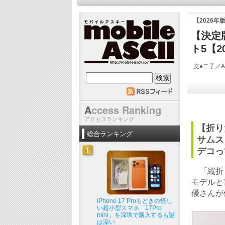
【2026
【決定
ト5【20
文●二子／AS
mobile ASCII
A
ccess Ranking
アクセスランキング
【折り
総合ランキング
サムスン
デコっ
「縦折り
モデルと言
優さんが
iPhone 17 Proもどきの怪し
い超小型スマホ「17Pro
mini」を深圳で購入するも謎
は深い