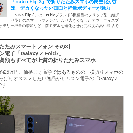
「nubia Flip 3」で折りたたみスマホの民主化が加
速。デカくなった外画面と軽量ボディーが魅力！
「nubia Flip 3」は、nubiaブランド3機種目のフリップ型（縦折
り型）のスマートフォンだ。より大きくなったアウトディスプ
ッテリー容量の増加など、前モデルを進化させた完成度の高い製品で
たたみスマートフォン その3】
電子「Galaxy Z Fold7」
高額もすべてが上質の折りたたみスマホ
25万円。価格こそ高額ではあるものの、横折りスマホの
っぱりオススメしたい逸品がサムスン電子の「Galaxy Z
」です。