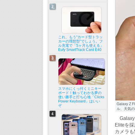
これ、もう“カード型トラッ
カーの理想型”でしょう。フ
ル充電で「5ヶ月も使える」
Eufy SmartTrack Card E40
スマホにくっ付くミニキー
ボード！触ってわかる夢の
使い勝手と打ち心地「Clicks
Power Keyboard」はいい
Galaxy
ぞ
ル、天気の
Galax
Elite
カメラも