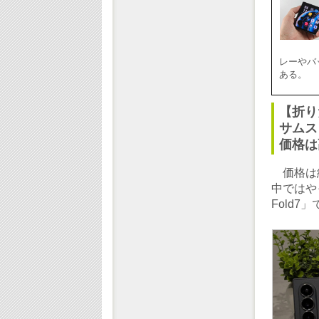
レーやバ
ある。
【折り
サムスン
価格は
価格は約
中ではや
Fold7