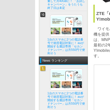
量して月40GBに！ 「お試し
キャンペーン」をうたうも
終了日は未定
ZTE「n
Y!m
ワイモバ
機を提供し
は、MN
1台のスマホに2つの電話番
号で迷惑電話対策に！ auが
最初の2
開始する通話専用「セカン
ドナンバー」は月550円で便
Y!mo
利そう
す。
News ランキング
1台のスマホに2つの電話番
号で迷惑電話対策に！ auが
開始する通話専用「セカン
ドナンバー」は月550円で便
利そう