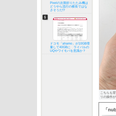
Pixelの次期折りたたみ機は
どうやら流行の横長ではな
さそうだ!?
ドコモ「ahamo」が10GB増
量して40GBに ライバルの
UQやワイモバを意識か？
こちらも背
リの操作が
「nu