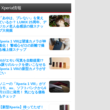
Xperia情報
「あゆは、ブレない」を覚え
ているか？ LUMIX 25周年、デ
ジカメ老人会感涙の猫スナッ
プ大発掘
Xperia 1 VIIIは望遠カメラが神
進化！ 警戒心ゼロの距離で撮
る極上猫スナップ
AIがエモい写真を自動提案!?
α譲りのルックを使いこなせる
Xperia 1 VIIIの新型カメラがす
ごい
ソニーの「Xperia 1 VIII」がド
コモ、au、ソフトバンクから6
月11日に発売！ 気になる価格
もチェック
【新型Xperia】待ってたぜ！