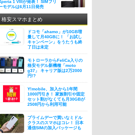
Xperia 1 VIIIが発表！ SIMフリ
ーモデルは6月11日発売
格安スマホまとめ
ドコモ「ahamo」が10GB増
量して月40GBに！ 「お試し
キャンペーン」をうたうも終
了日は未定
モトローラからFeliCa入りの
格安モデル新機種「moto
g37」 キャリア版は2万2000
円!?
Y!mobile、加入から1年間
1000円引き！ 家族割引や固定
セット割がなくても月30GBが
2508円から利用可能
プライムデーで買いなミドル
クラスのスマホはコレ！ 日本
通信SIMの加入パッケージも