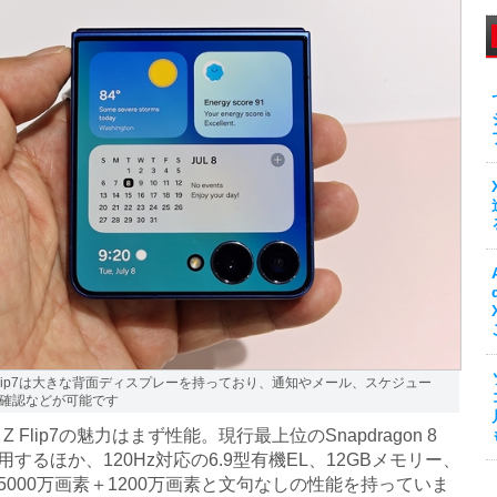
 Z Flip7は大きな背面ディスプレーを持っており、通知やメール、スケジュー
確認などが可能です
y Z Flip7の魅力はまず性能。現行最上位のSnapdragon 8
を採用するほか、120Hz対応の6.9型有機EL、12GBメモリー、
5000万画素＋1200万画素と文句なしの性能を持っていま