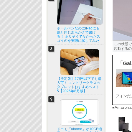
ボールペンなのにiPadにも
紙と同じ滑らかさで書け
る！ ありそうでなかったス
ゴイのを実際に試してみた
この状態で
起動するの
「Ga
【決定版】2万円以下でも購
入可！ エントリークラスの
タブレットおすすめベスト
5【2026年8月版】
フォンだ
■Amazon.
ドコモ「ahamo」が10GB増